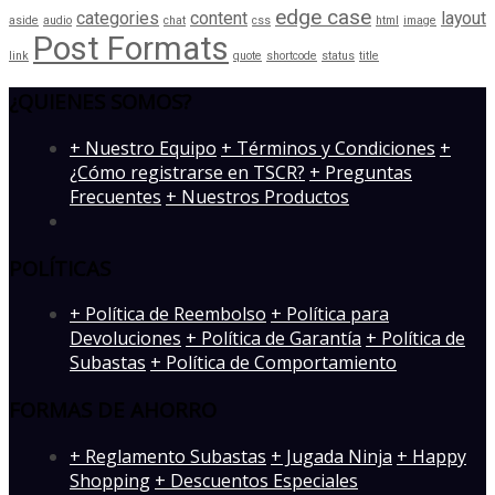
edge case
categories
content
layout
aside
audio
chat
css
html
image
Post Formats
link
quote
shortcode
status
title
¿QUIENES SOMOS?
­+ Nuestro Equipo
+ Términos y Condiciones
+
¿Cómo registrarse en TSCR?
+ Preguntas
Frecuentes
+ Nuestros Productos
POLÍTICAS
+ Política de Reembolso
+ Política para
Devoluciones
+ Política de Garantía
+ Política de
Subastas
+ Política de Comportamiento
FORMAS DE AHORRO
+ Reglamento Subastas
+ Jugada Ninja
+ Happy
Shopping
+ Descuentos Especiales