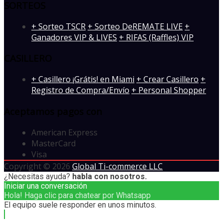
SORTEOS
+ Sorteo TSCR
+ Sorteo DeREMATE LIVE
+
Ganadores VIP & LIVES
+ RIFAS (Raffles) VIP
CASILLERO
+ Casillero ¡Grátis! en Miami
+ Crear Casillero
+
Registro de Compra/Envío
+ Personal Shopper
Aceptamos pagos con
American Express
MasterCard
Visa
Copyright © 2026
Global Ti-commerce LLC
¿Necesitas ayuda?
habla con nosotros.
Iniciar una conversación
Hola! Haga clic para chatear por Whatsapp
El equipo suele responder en unos minutos.