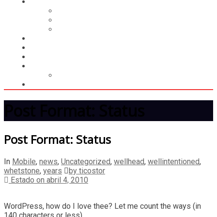
CASILLERO
CREAR CASILLERO
REGISTRAR COMPRA
CALCULAR ENVÍO
MUNDIAL 2026
LIGA
MEMBRESÍA
ENTREGA INMEDIATA
MOPSTORE506
CAMISA SORPRESA
Post Format: Status
Post Format: Status
In
Mobile
,
news
,
Uncategorized
,
wellhead
,
wellintentioned
,
whetstone
,
years
by ticostor
Estado on abril 4, 2010
WordPress, how do I love thee? Let me count the ways (in
140 characters or less).