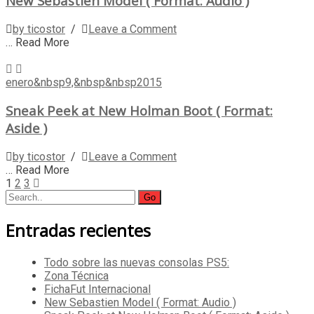
New Sebastien Model ( Format: Audio )
by ticostor
/
Leave a Comment
… Read More
enero&nbsp9,&nbsp&nbsp2015
Sneak Peek at New Holman Boot ( Format:
Aside )
by ticostor
/
Leave a Comment
… Read More
Posts
1
2
3
Search
navigation
for:
Entradas recientes
Todo sobre las nuevas consolas PS5:
Zona Técnica
FichaFut Internacional
New Sebastien Model ( Format: Audio )