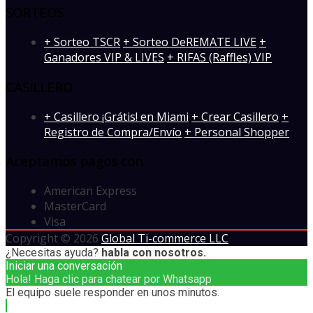
SORTEOS
+ Sorteo TSCR
+ Sorteo DeREMATE LIVE
+
Ganadores VIP & LIVES
+ RIFAS (Raffles) VIP
CASILLERO
+ Casillero ¡Grátis! en Miami
+ Crear Casillero
+
Registro de Compra/Envío
+ Personal Shopper
Aceptamos pagos con
American Express
MasterCard
Visa
Copyright © 2026
Global Ti-commerce LLC
¿Necesitas ayuda?
habla con nosotros.
Iniciar una conversación
Hola! Haga clic para chatear por Whatsapp
El equipo suele responder en unos minutos.