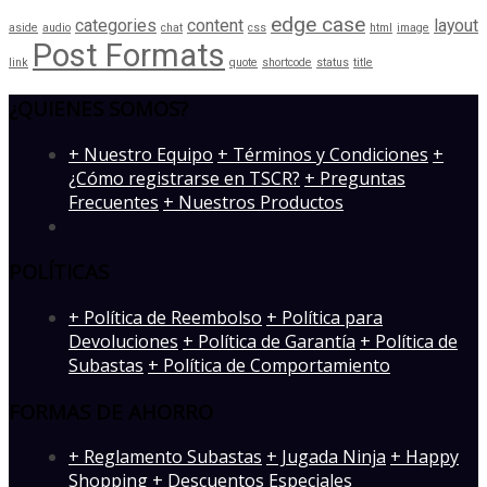
edge case
categories
content
layout
aside
audio
chat
css
html
image
Post Formats
link
quote
shortcode
status
title
¿QUIENES SOMOS?
­+ Nuestro Equipo
+ Términos y Condiciones
+
¿Cómo registrarse en TSCR?
+ Preguntas
Frecuentes
+ Nuestros Productos
POLÍTICAS
+ Política de Reembolso
+ Política para
Devoluciones
+ Política de Garantía
+ Política de
Subastas
+ Política de Comportamiento
FORMAS DE AHORRO
+ Reglamento Subastas
+ Jugada Ninja
+ Happy
Shopping
+ Descuentos Especiales