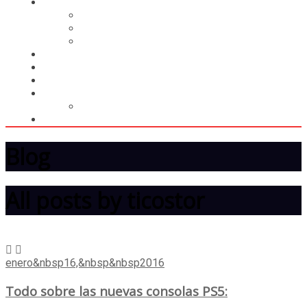
CASILLERO
CREAR CASILLERO
REGISTRAR COMPRA
CALCULAR ENVÍO
MUNDIAL 2026
LIGA
MEMBRESÍA
ENTREGA INMEDIATA
MOPSTORE506
CAMISA SORPRESA
Blog
All posts by ticostor
enero&nbsp16,&nbsp&nbsp2016
Todo sobre las nuevas consolas PS5: