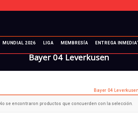
MUNDIAL 2026
LIGA
MEMBRESÍA
ENTREGA INMEDIA
Bayer 04 Leverkusen
CAMISETAS
/
Fútbol
/
Liga
/
Liga Alemana
/
Bayer 04 Leverkuse
No se encontraron productos que concuerden con la selección.