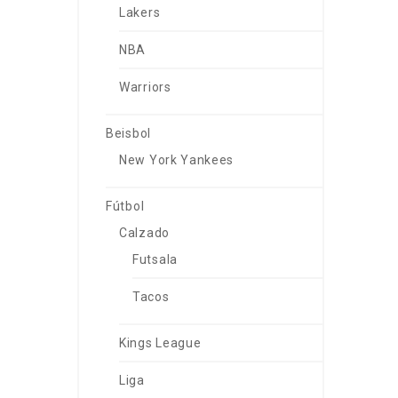
Lakers
NBA
Warriors
Beisbol
New York Yankees
Fútbol
Calzado
Futsala
Tacos
Kings League
Liga