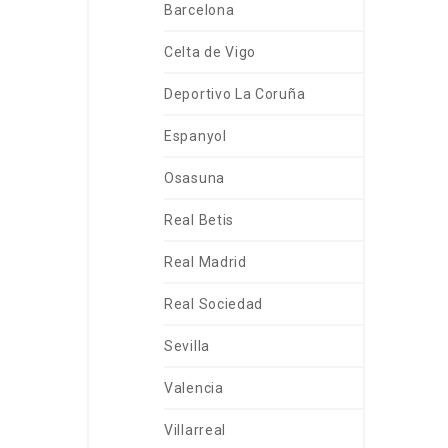
Barcelona
Celta de Vigo
Deportivo La Coruña
Espanyol
Osasuna
Real Betis
Real Madrid
Real Sociedad
Sevilla
Valencia
Villarreal