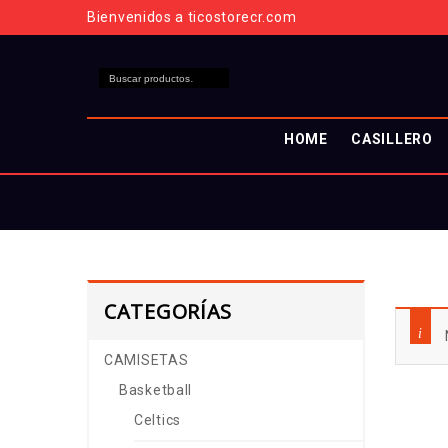
Bienvenidos a ticostorecr.com
HOME
CASILLERO
Inicio
/
CATEGORÍAS
CAMISETAS
Basketball
Celtics