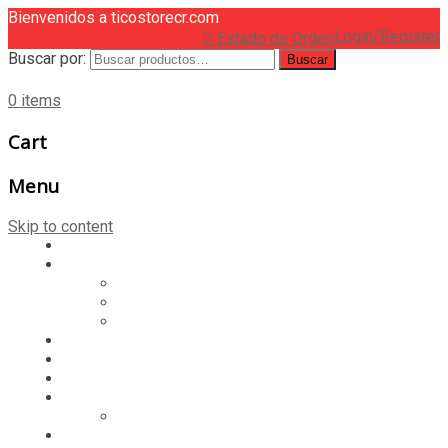
Bienvenidos a ticostorecr.com
Login/Register
Estado de Orden
Buscar por:
Buscar
0 items
Cart
Menu
Skip to content
HOME
CASILLERO
CREAR CASILLERO
REGISTRAR COMPRA
CALCULAR ENVÍO
MUNDIAL 2026
LIGA
MEMBRESÍA
ENTREGA INMEDIATA
MOPSTORE506
CAMISA SORPRESA