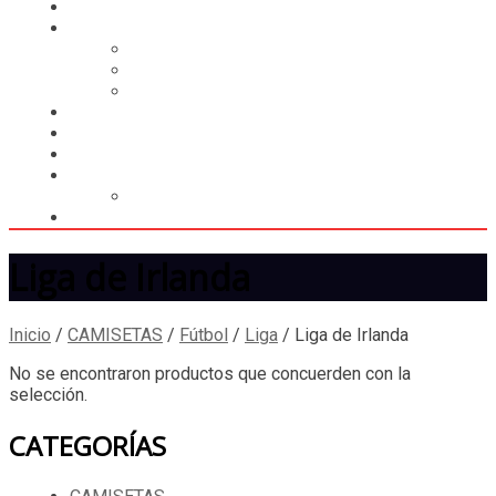
HOME
CASILLERO
CREAR CASILLERO
REGISTRAR COMPRA
CALCULAR ENVÍO
MUNDIAL 2026
LIGA
MEMBRESÍA
ENTREGA INMEDIATA
MOPSTORE506
CAMISA SORPRESA
Liga de Irlanda
Inicio
/
CAMISETAS
/
Fútbol
/
Liga
/
Liga de Irlanda
No se encontraron productos que concuerden con la
selección.
CATEGORÍAS