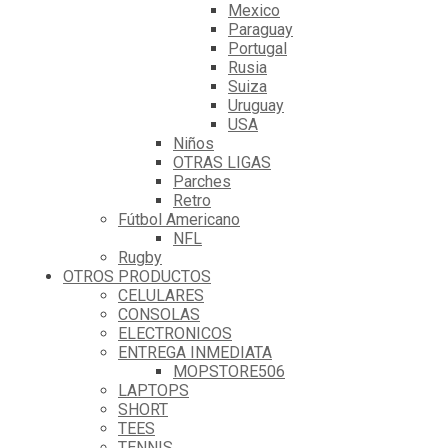
Mexico
Paraguay
Portugal
Rusia
Suiza
Uruguay
USA
Niños
OTRAS LIGAS
Parches
Retro
Fútbol Americano
NFL
Rugby
OTROS PRODUCTOS
CELULARES
CONSOLAS
ELECTRONICOS
ENTREGA INMEDIATA
MOPSTORE506
LAPTOPS
SHORT
TEES
TENNIS