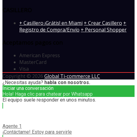
CASILLERO
+ Casillero ¡Grátis! en Miami
+ Crear Casillero
+
Registro de Compra/Envío
+ Personal Shopper
Aceptamos pagos con
American Express
MasterCard
Visa
Copyright © 2026
Global Ti-commerce LLC
¿Necesitas ayuda?
habla con nosotros.
Iniciar una conversación
Hola! Haga clic para chatear por Whatsapp
El equipo suele responder en unos minutos.
Agente 1
¡Contáctame! Estoy para servirle