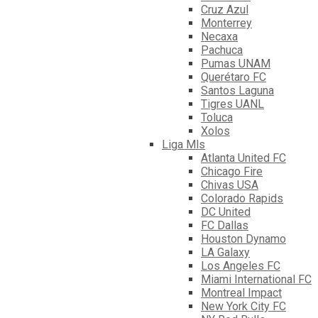
Cruz Azul
Monterrey
Necaxa
Pachuca
Pumas UNAM
Querétaro FC
Santos Laguna
Tigres UANL
Toluca
Xolos
Liga Mls
Atlanta United FC
Chicago Fire
Chivas USA
Colorado Rapids
DC United
FC Dallas
Houston Dynamo
LA Galaxy
Los Angeles FC
Miami International FC
Montreal Impact
New York City FC