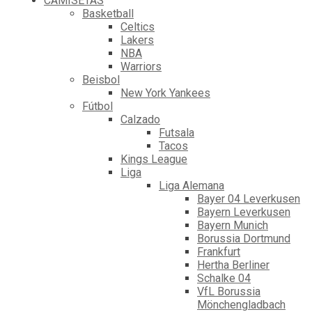
CAMISETAS
Basketball
Celtics
Lakers
NBA
Warriors
Beisbol
New York Yankees
Fútbol
Calzado
Futsala
Tacos
Kings League
Liga
Liga Alemana
Bayer 04 Leverkusen
Bayern Leverkusen
Bayern Munich
Borussia Dortmund
Frankfurt
Hertha Berliner
Schalke 04
VfL Borussia
Mönchengladbach