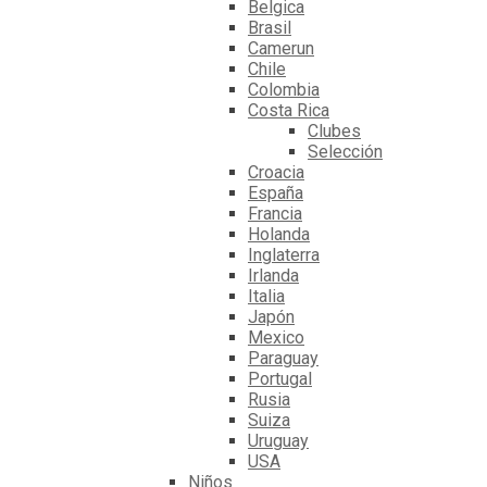
Belgica
Brasil
Camerun
Chile
Colombia
Costa Rica
Clubes
Selección
Croacia
España
Francia
Holanda
Inglaterra
Irlanda
Italia
Japón
Mexico
Paraguay
Portugal
Rusia
Suiza
Uruguay
USA
Niños