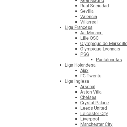
Real Madrid
Real Sociedad
Sevilla
Valencia
Villarreal
Liga Francesa
As Monaco
Lille OSC
Olympique de Marseill
Olympique Lyonnais
PSG
Pantalonetas
Liga Holandesa
Ajax
FC Twente
Liga Inglesa
Arsenal
Aston Villa
Chelsea
Crystal Palace
Leeds United
Leicester City
Liverpool
Manchester City