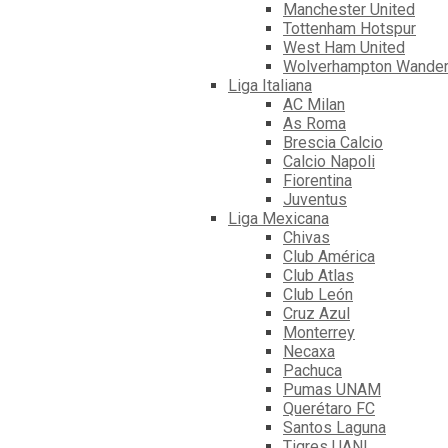
Manchester United
Tottenham Hotspur
West Ham United
Wolverhampton Wander
Liga Italiana
AC Milan
As Roma
Brescia Calcio
Calcio Napoli
Fiorentina
Juventus
Liga Mexicana
Chivas
Club América
Club Atlas
Club León
Cruz Azul
Monterrey
Necaxa
Pachuca
Pumas UNAM
Querétaro FC
Santos Laguna
Tigres UANL