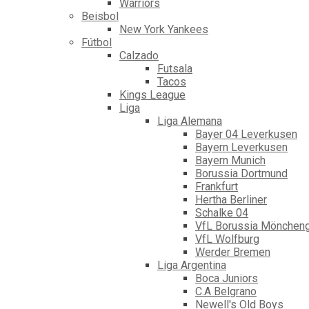
Warriors
Beisbol
New York Yankees
Fútbol
Calzado
Futsala
Tacos
Kings League
Liga
Liga Alemana
Bayer 04 Leverkusen
Bayern Leverkusen
Bayern Munich
Borussia Dortmund
Frankfurt
Hertha Berliner
Schalke 04
VfL Borussia Mönchen
VfL Wolfburg
Werder Bremen
Liga Argentina
Boca Juniors
C.A Belgrano
Newell's Old Boys