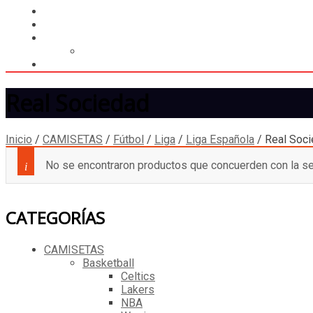
LIGA
MEMBRESÍA
ENTREGA INMEDIATA
MOPSTORE506
CAMISA SORPRESA
Real Sociedad
Inicio
/
CAMISETAS
/
Fútbol
/
Liga
/
Liga Española
/
Real Soc
No se encontraron productos que concuerden con la se
CATEGORÍAS
CAMISETAS
Basketball
Celtics
Lakers
NBA