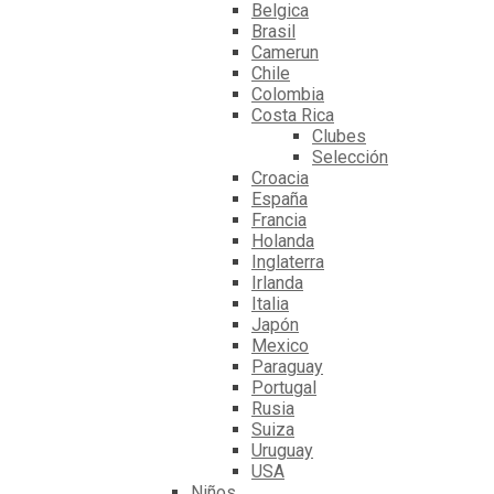
Belgica
Brasil
Camerun
Chile
Colombia
Costa Rica
Clubes
Selección
Croacia
España
Francia
Holanda
Inglaterra
Irlanda
Italia
Japón
Mexico
Paraguay
Portugal
Rusia
Suiza
Uruguay
USA
Niños