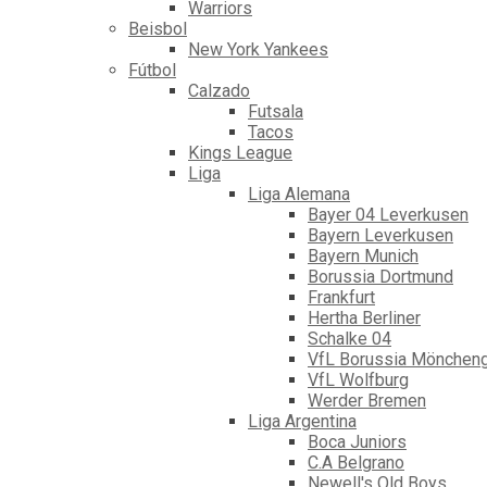
Warriors
Beisbol
New York Yankees
Fútbol
Calzado
Futsala
Tacos
Kings League
Liga
Liga Alemana
Bayer 04 Leverkusen
Bayern Leverkusen
Bayern Munich
Borussia Dortmund
Frankfurt
Hertha Berliner
Schalke 04
VfL Borussia Mönchen
VfL Wolfburg
Werder Bremen
Liga Argentina
Boca Juniors
C.A Belgrano
Newell's Old Boys