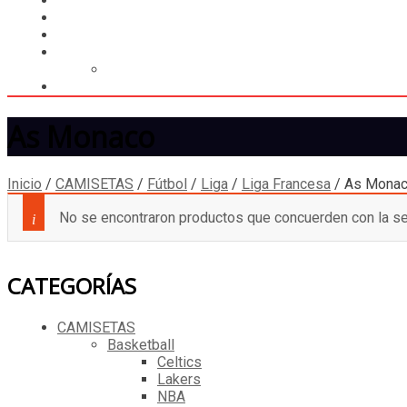
MUNDIAL 2026
LIGA
MEMBRESÍA
ENTREGA INMEDIATA
MOPSTORE506
CAMISA SORPRESA
As Monaco
Inicio
/
CAMISETAS
/
Fútbol
/
Liga
/
Liga Francesa
/
As Mona
No se encontraron productos que concuerden con la se
CATEGORÍAS
CAMISETAS
Basketball
Celtics
Lakers
NBA