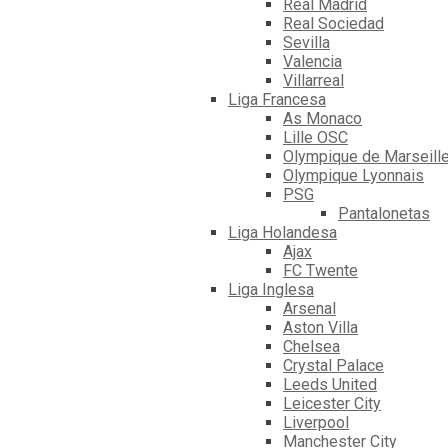
Real Madrid
Real Sociedad
Sevilla
Valencia
Villarreal
Liga Francesa
As Monaco
Lille OSC
Olympique de Marseill
Olympique Lyonnais
PSG
Pantalonetas
Liga Holandesa
Ajax
FC Twente
Liga Inglesa
Arsenal
Aston Villa
Chelsea
Crystal Palace
Leeds United
Leicester City
Liverpool
Manchester City