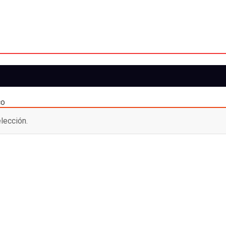
co
lección.