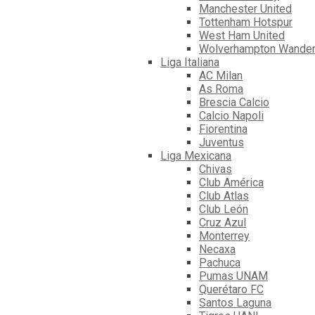
Manchester United
Tottenham Hotspur
West Ham United
Wolverhampton Wander
Liga Italiana
AC Milan
As Roma
Brescia Calcio
Calcio Napoli
Fiorentina
Juventus
Liga Mexicana
Chivas
Club América
Club Atlas
Club León
Cruz Azul
Monterrey
Necaxa
Pachuca
Pumas UNAM
Querétaro FC
Santos Laguna