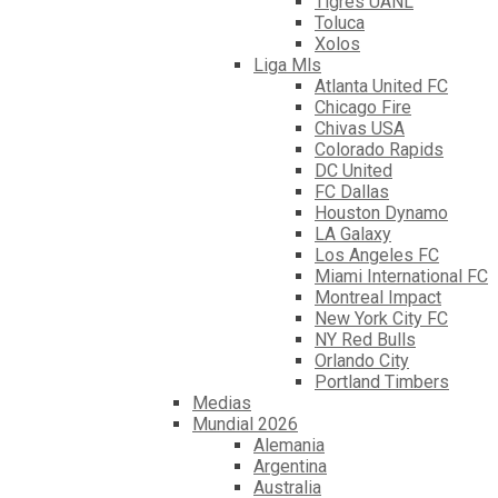
Tigres UANL
Toluca
Xolos
Liga Mls
Atlanta United FC
Chicago Fire
Chivas USA
Colorado Rapids
DC United
FC Dallas
Houston Dynamo
LA Galaxy
Los Angeles FC
Miami International FC
Montreal Impact
New York City FC
NY Red Bulls
Orlando City
Portland Timbers
Medias
Mundial 2026
Alemania
Argentina
Australia