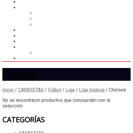
HOME
CASILLERO
CREAR CASILLERO
REGISTRAR COMPRA
CALCULAR ENVÍO
MUNDIAL 2026
LIGA
MEMBRESÍA
ENTREGA INMEDIATA
MOPSTORE506
CAMISA SORPRESA
Chelsea
Inicio
/
CAMISETAS
/
Fútbol
/
Liga
/
Liga Inglesa
/
Chelsea
No se encontraron productos que concuerden con la
selección.
CATEGORÍAS