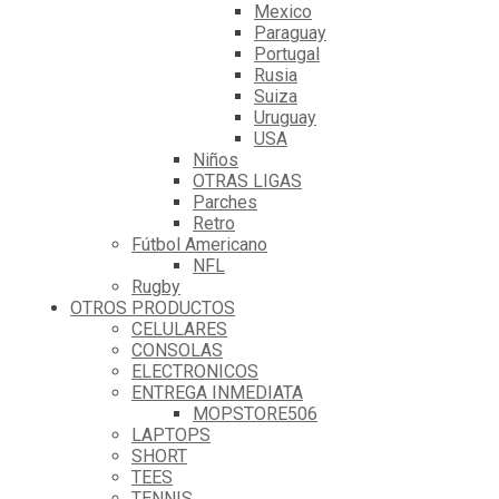
Mexico
Paraguay
Portugal
Rusia
Suiza
Uruguay
USA
Niños
OTRAS LIGAS
Parches
Retro
Fútbol Americano
NFL
Rugby
OTROS PRODUCTOS
CELULARES
CONSOLAS
ELECTRONICOS
ENTREGA INMEDIATA
MOPSTORE506
LAPTOPS
SHORT
TEES
TENNIS