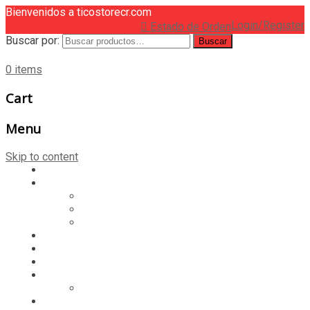
Bienvenidos a ticostorecr.com
Login/Register
Estado de Orden
Buscar por:
Buscar
0 items
Cart
Menu
Skip to content
HOME
CASILLERO
CREAR CASILLERO
REGISTRAR COMPRA
CALCULAR ENVÍO
MUNDIAL 2026
LIGA
MEMBRESÍA
ENTREGA INMEDIATA
MOPSTORE506
CAMISA SORPRESA