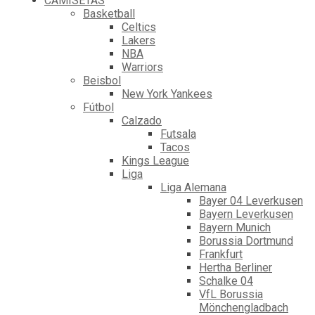
CAMISETAS
Basketball
Celtics
Lakers
NBA
Warriors
Beisbol
New York Yankees
Fútbol
Calzado
Futsala
Tacos
Kings League
Liga
Liga Alemana
Bayer 04 Leverkusen
Bayern Leverkusen
Bayern Munich
Borussia Dortmund
Frankfurt
Hertha Berliner
Schalke 04
VfL Borussia
Mönchengladbach