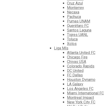
Cruz Azul
Monterrey
Necaxa
Pachuca
Pumas UNAM
Querétaro FC
Santos Laguna
Tigres UANL
Toluca
Xolos
Liga Mls
Atlanta United FC
Chicago Fire
Chivas USA
Colorado Rapids
DC United
FC Dallas
Houston Dynamo
LA Galaxy
Los Angeles FC
Miami International FC
Montreal Impact
New York City FC