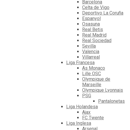
Barcelona
Celta de Vigo
Deportivo La Coruña
Espanyol
Osasuna
Real Betis
Real Madrid
Real Sociedad
Sevilla
Valencia
Villarreal
Liga Francesa
As Monaco
Lille OSC
Olympique de
Marseille
Olympique Lyonnais
PSG
Pantalonetas
Liga Holandesa
Ajax
FC Twente
Liga Inglesa
Arsenal