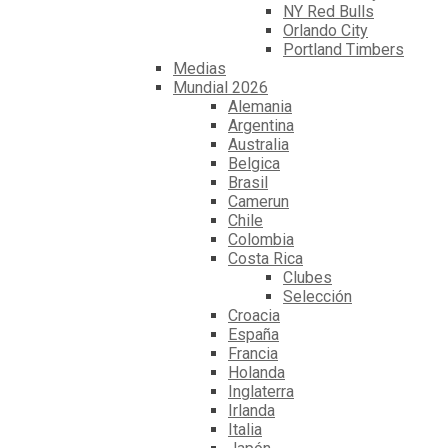
NY Red Bulls
Orlando City
Portland Timbers
Medias
Mundial 2026
Alemania
Argentina
Australia
Belgica
Brasil
Camerun
Chile
Colombia
Costa Rica
Clubes
Selección
Croacia
España
Francia
Holanda
Inglaterra
Irlanda
Italia