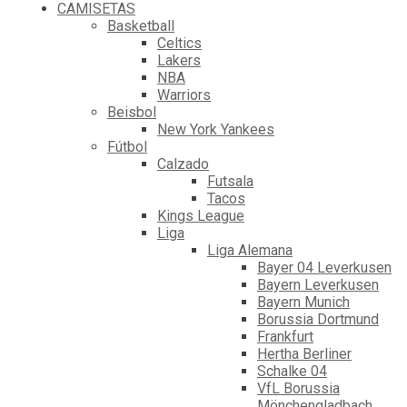
CAMISETAS
Basketball
Celtics
Lakers
NBA
Warriors
Beisbol
New York Yankees
Fútbol
Calzado
Futsala
Tacos
Kings League
Liga
Liga Alemana
Bayer 04 Leverkusen
Bayern Leverkusen
Bayern Munich
Borussia Dortmund
Frankfurt
Hertha Berliner
Schalke 04
VfL Borussia
Mönchengladbach