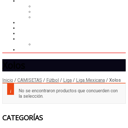
CASILLERO
CREAR CASILLERO
REGISTRAR COMPRA
CALCULAR ENVÍO
MUNDIAL 2026
LIGA
MEMBRESÍA
ENTREGA INMEDIATA
MOPSTORE506
CAMISA SORPRESA
Xolos
Inicio
/
CAMISETAS
/
Fútbol
/
Liga
/
Liga Mexicana
/
Xolos
No se encontraron productos que concuerden con
la selección.
CATEGORÍAS