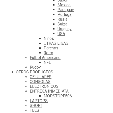
Japón
Mexico
Paraguay
Portugal
Rusia
Suiza
Uruguay
USA
Niños
OTRAS LIGAS
Parches
Retro
Fútbol Americano
NFL
Rugby
OTROS PRODUCTOS
CELULARES
CONSOLAS
ELECTRONICOS
ENTREGA INMEDIATA
MOPSTORE506
LAPTOPS
SHORT
TEES