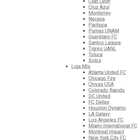
Club León
Cruz Azul
Monterrey
Necaxa
Pachuca
Pumas UNAM
Querétaro FC
Santos Laguna
Tigres UANL
Toluca
Xolos
Liga Mls
Atlanta United FC
Chicago Fire
Chivas USA
Colorado Rapids
DC United
FC Dallas
Houston Dynamo
LA Galaxy
Los Angeles FC
Miami International FC
Montreal Impact
New York City FC