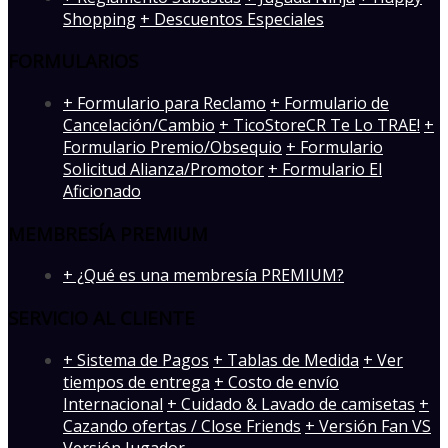
Shopping
+ Descuentos Especiales
FORMULARIOS
+ Formulario para Reclamo
+ Formulario de
Cancelación/Cambio
+ TicoStoreCR Te Lo TRAE!
+
Formulario Premio/Obsequio
+ Formulario
Solicitud Alianza/Promotor
+ Formulario El
Aficionado
MEMBRESÍA PREMIUM
+ ¿Qué es una membresía PREMIUM?
SERVICIO AL CLIENTE
+ Sistema de Pagos
+ Tablas de Medida
+ Ver
tiempos de entrega
+ Costo de envío
Internacional
+ Cuidado & Lavado de camisetas
+
Cazando ofertas / Close Friends
+ Versión Fan VS
Versión Jugador
-