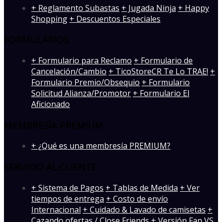
+ Reglamento Subastas
+ Jugada Ninja
+ Happy
Shopping
+ Descuentos Especiales
FORMULARIOS
+ Formulario para Reclamo
+ Formulario de
Cancelación/Cambio
+ TicoStoreCR Te Lo TRAE!
+
Formulario Premio/Obsequio
+ Formulario
Solicitud Alianza/Promotor
+ Formulario El
Aficionado
MEMBRESÍA PREMIUM
+ ¿Qué es una membresía PREMIUM?
SERVICIO AL CLIENTE
+ Sistema de Pagos
+ Tablas de Medida
+ Ver
tiempos de entrega
+ Costo de envío
Internacional
+ Cuidado & Lavado de camisetas
+
Cazando ofertas / Close Friends
+ Versión Fan VS