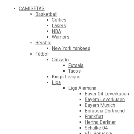
CAMISETAS
Basketball
Celtics
Lakers
NBA
Warriors
Beisbol
New York Yankees
Fútbol
Calzado
Futsala
Tacos
Kings League
Liga
Liga Alemana
Bayer 04 Leverkusen
Bayern Leverkusen
Bayern Munich
Borussia Dortmund
Frankfurt
Hertha Berliner
Schalke 04
VfL Borussia