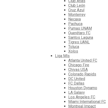
Club Atlas
Club León
Cruz Azul
Monterrey
Necaxa
Pachuca
Pumas UNAM
Querétaro FC
Santos Laguna
Tigres UANL
Toluca
Xolos
Liga Mls
Atlanta United FC
Chicago Fire
Chivas USA
Colorado Rapids
DC United
FC Dallas
Houston Dynamo
LA Galaxy
Los Angeles FC
Miami International FC
Montreal Impact