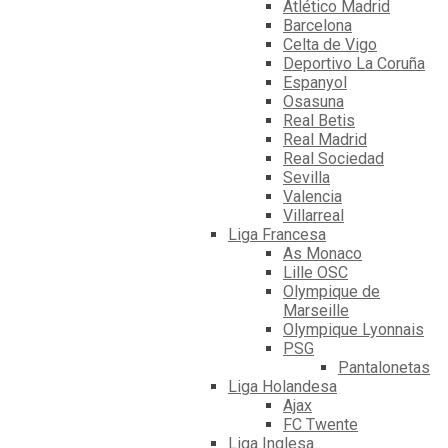
Atlético Madrid
Barcelona
Celta de Vigo
Deportivo La Coruña
Espanyol
Osasuna
Real Betis
Real Madrid
Real Sociedad
Sevilla
Valencia
Villarreal
Liga Francesa
As Monaco
Lille OSC
Olympique de
Marseille
Olympique Lyonnais
PSG
Pantalonetas
Liga Holandesa
Ajax
FC Twente
Liga Inglesa