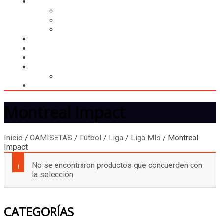
CASILLERO
CREAR CASILLERO
REGISTRAR COMPRA
CALCULAR ENVÍO
MUNDIAL 2026
LIGA
MEMBRESÍA
ENTREGA INMEDIATA
MOPSTORE506
CAMISA SORPRESA
Montreal Impact
Inicio
/
CAMISETAS
/
Fútbol
/
Liga
/
Liga Mls
/
Montreal
Impact
No se encontraron productos que concuerden con
la selección.
CATEGORÍAS