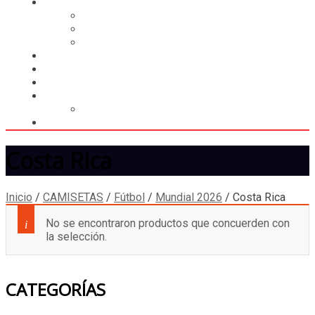
CASILLERO
CREAR CASILLERO
REGISTRAR COMPRA
CALCULAR ENVÍO
MUNDIAL 2026
LIGA
MEMBRESÍA
ENTREGA INMEDIATA
MOPSTORE506
CAMISA SORPRESA
Costa Rica
Inicio
/
CAMISETAS
/
Fútbol
/
Mundial 2026
/
Costa Rica
No se encontraron productos que concuerden con
la selección.
CATEGORÍAS