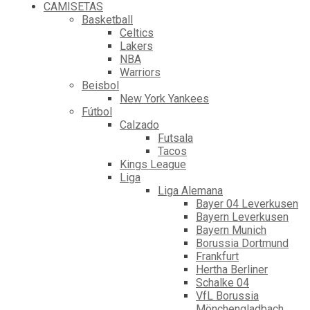
CAMISETAS
Basketball
Celtics
Lakers
NBA
Warriors
Beisbol
New York Yankees
Fútbol
Calzado
Futsala
Tacos
Kings League
Liga
Liga Alemana
Bayer 04 Leverkusen
Bayern Leverkusen
Bayern Munich
Borussia Dortmund
Frankfurt
Hertha Berliner
Schalke 04
VfL Borussia
Mönchengladbach