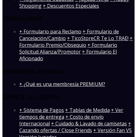
Shopping
+ Descuentos Especiales
FORMULARIOS
+ Formulario para Reclamo
+ Formulario de
Cancelación/Cambio
+ TicoStoreCR Te Lo TRAE!
+
Formulario Premio/Obsequio
+ Formulario
Solicitud Alianza/Promotor
+ Formulario El
Aficionado
MEMBRESÍA PREMIUM
+ ¿Qué es una membresía PREMIUM?
SERVICIO AL CLIENTE
+ Sistema de Pagos
+ Tablas de Medida
+ Ver
tiempos de entrega
+ Costo de envío
Internacional
+ Cuidado & Lavado de camisetas
+
Cazando ofertas / Close Friends
+ Versión Fan VS
Versión Jugador
-