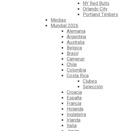
NY Red Bulls
Orlando City
Portland Timbers
Medias
Mundial 2026
Alemania
Argentina
Australia
Belgica
Brasil
Camerun
Chile
Colombia
Costa Rica
Clubes
Selección
Croacia
España
Francia
Holanda
Inglaterra
Irlanda
Italia