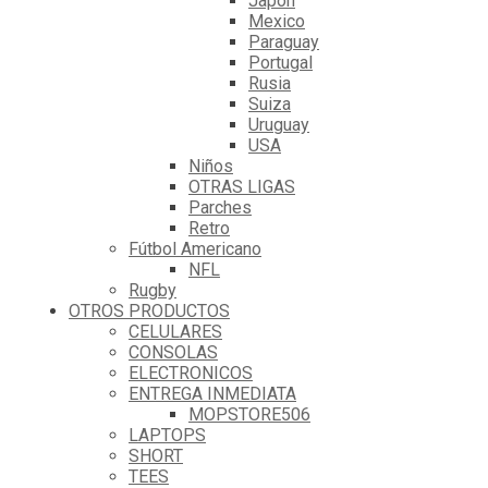
Japón
Mexico
Paraguay
Portugal
Rusia
Suiza
Uruguay
USA
Niños
OTRAS LIGAS
Parches
Retro
Fútbol Americano
NFL
Rugby
OTROS PRODUCTOS
CELULARES
CONSOLAS
ELECTRONICOS
ENTREGA INMEDIATA
MOPSTORE506
LAPTOPS
SHORT
TEES