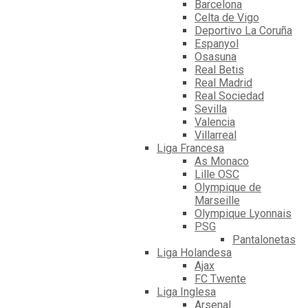
Barcelona
Celta de Vigo
Deportivo La Coruña
Espanyol
Osasuna
Real Betis
Real Madrid
Real Sociedad
Sevilla
Valencia
Villarreal
Liga Francesa
As Monaco
Lille OSC
Olympique de
Marseille
Olympique Lyonnais
PSG
Pantalonetas
Liga Holandesa
Ajax
FC Twente
Liga Inglesa
Arsenal