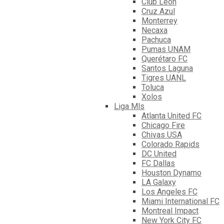
Club León
Cruz Azul
Monterrey
Necaxa
Pachuca
Pumas UNAM
Querétaro FC
Santos Laguna
Tigres UANL
Toluca
Xolos
Liga Mls
Atlanta United FC
Chicago Fire
Chivas USA
Colorado Rapids
DC United
FC Dallas
Houston Dynamo
LA Galaxy
Los Angeles FC
Miami International FC
Montreal Impact
New York City FC