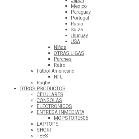
Japón
Mexico
Paraguay
Portugal
Rusia
Suiza
Uruguay
USA
Niños
OTRAS LIGAS
Parches
Retro
Fútbol Americano
NFL
Rugby
OTROS PRODUCTOS
CELULARES
CONSOLAS
ELECTRONICOS
ENTREGA INMEDIATA
MOPSTORE506
LAPTOPS
SHORT
TEES