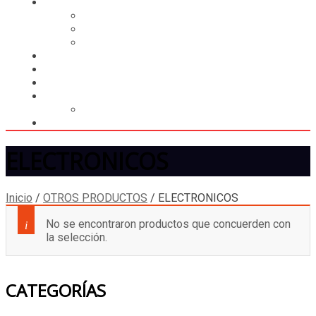
CASILLERO
CREAR CASILLERO
REGISTRAR COMPRA
CALCULAR ENVÍO
MUNDIAL 2026
LIGA
MEMBRESÍA
ENTREGA INMEDIATA
MOPSTORE506
CAMISA SORPRESA
ELECTRONICOS
Inicio
/
OTROS PRODUCTOS
/
ELECTRONICOS
No se encontraron productos que concuerden con
la selección.
CATEGORÍAS