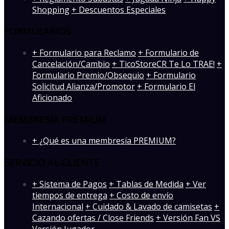
Shopping
+ Descuentos Especiales
FORMULARIOS
+ Formulario para Reclamo
+ Formulario de
Cancelación/Cambio
+ TicoStoreCR Te Lo TRAE!
+
Formulario Premio/Obsequio
+ Formulario
Solicitud Alianza/Promotor
+ Formulario El
Aficionado
MEMBRESÍA PREMIUM
+ ¿Qué es una membresía PREMIUM?
SERVICIO AL CLIENTE
+ Sistema de Pagos
+ Tablas de Medida
+ Ver
tiempos de entrega
+ Costo de envío
Internacional
+ Cuidado & Lavado de camisetas
+
Cazando ofertas / Close Friends
+ Versión Fan VS
Versión Jugador
-