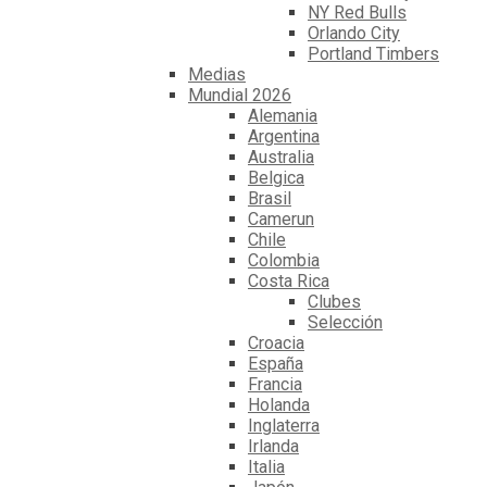
NY Red Bulls
Orlando City
Portland Timbers
Medias
Mundial 2026
Alemania
Argentina
Australia
Belgica
Brasil
Camerun
Chile
Colombia
Costa Rica
Clubes
Selección
Croacia
España
Francia
Holanda
Inglaterra
Irlanda
Italia