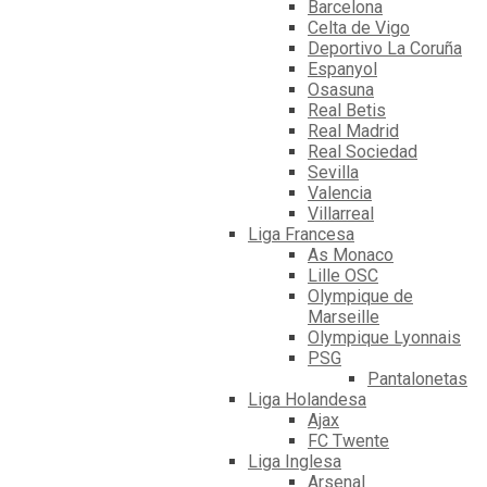
Barcelona
Celta de Vigo
Deportivo La Coruña
Espanyol
Osasuna
Real Betis
Real Madrid
Real Sociedad
Sevilla
Valencia
Villarreal
Liga Francesa
As Monaco
Lille OSC
Olympique de
Marseille
Olympique Lyonnais
PSG
Pantalonetas
Liga Holandesa
Ajax
FC Twente
Liga Inglesa
Arsenal