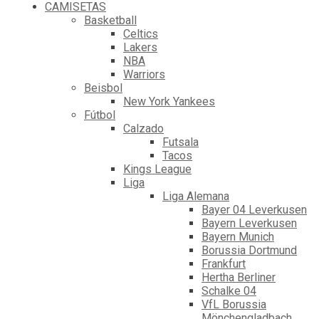
CAMISETAS
Basketball
Celtics
Lakers
NBA
Warriors
Beisbol
New York Yankees
Fútbol
Calzado
Futsala
Tacos
Kings League
Liga
Liga Alemana
Bayer 04 Leverkusen
Bayern Leverkusen
Bayern Munich
Borussia Dortmund
Frankfurt
Hertha Berliner
Schalke 04
VfL Borussia
Mönchengladbach