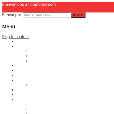
Bienvenidos a ticostorecr.com
Buscar por:
Buscar
Menu
Skip to content
HOME
CASILLERO
CREAR CASILLERO
REGISTRAR COMPRA
CALCULAR ENVÍO
MUNDIAL 2026
LIGA
MEMBRESÍA
ENTREGA INMEDIATA
MOPSTORE506
CAMISA SORPRESA
HOME
CASILLERO
CREAR CASILLERO
REGISTRAR COMPRA