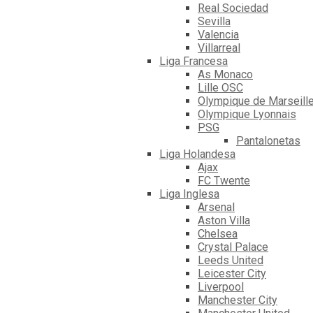
Real Sociedad
Sevilla
Valencia
Villarreal
Liga Francesa
As Monaco
Lille OSC
Olympique de Marseill
Olympique Lyonnais
PSG
Pantalonetas
Liga Holandesa
Ajax
FC Twente
Liga Inglesa
Arsenal
Aston Villa
Chelsea
Crystal Palace
Leeds United
Leicester City
Liverpool
Manchester City