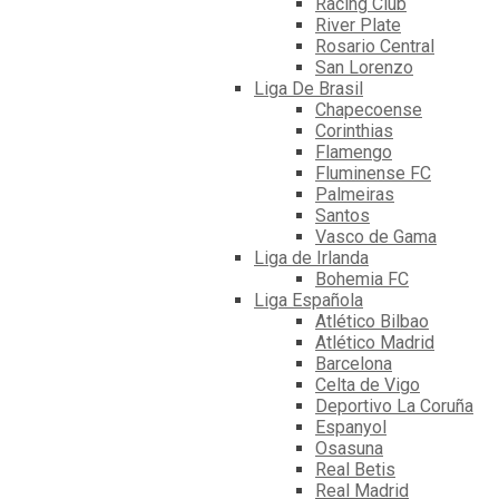
Racing Club
River Plate
Rosario Central
San Lorenzo
Liga De Brasil
Chapecoense
Corinthias
Flamengo
Fluminense FC
Palmeiras
Santos
Vasco de Gama
Liga de Irlanda
Bohemia FC
Liga Española
Atlético Bilbao
Atlético Madrid
Barcelona
Celta de Vigo
Deportivo La Coruña
Espanyol
Osasuna
Real Betis
Real Madrid