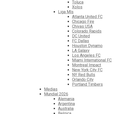
Toluca
Xolos
Liga Mls
Atlanta United FC
Chicago Fire
Chivas USA
Colorado Rapids
DC United
FC Dallas
Houston Dynamo
LA Galaxy
Los Angeles FC
Miami International FC
Montreal Impact
New York City FC
NY Red Bulls
Orlando City
Portland Timbers
Medias
Mundial 2026
Alemania
Argentina
Australia
Belgica