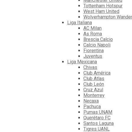
Manchester United
Tottenham Hotspur
West Ham United
Wolverhampton Wander
Liga Italiana
AC Milan
As Roma
Brescia Calcio
Calcio Napoli
Fiorentina
Juventus
Liga Mexicana
Chivas
Club América
Club Atlas
Club León
Cruz Azul
Monterrey
Necaxa
Pachuca
Pumas UNAM
Querétaro FC
Santos Laguna
Tigres UANL