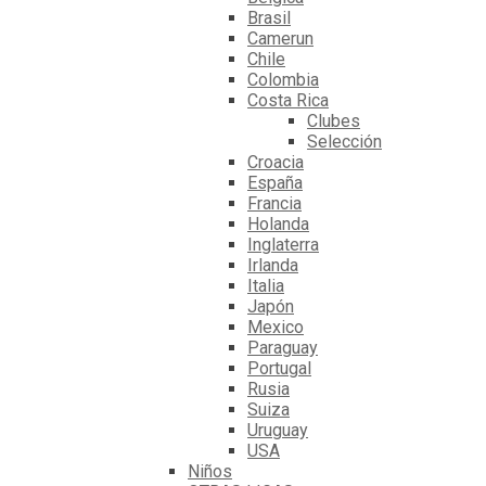
Brasil
Camerun
Chile
Colombia
Costa Rica
Clubes
Selección
Croacia
España
Francia
Holanda
Inglaterra
Irlanda
Italia
Japón
Mexico
Paraguay
Portugal
Rusia
Suiza
Uruguay
USA
Niños