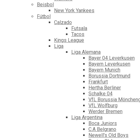
Beisbol
New York Yankees
Fútbol
Calzado
Futsala
Tacos
Kings League
Liga
Liga Alemana
Bayer 04 Leverkusen
Bayern Leverkusen
Bayern Munich
Borussia Dortmund
Frankfurt
Hertha Berliner
Schalke 04
VfL Borussia Mönchen
VfL Wolfburg
Werder Bremen
Liga Argentina
Boca Juniors
C.A Belgrano
Newell's Old Boys