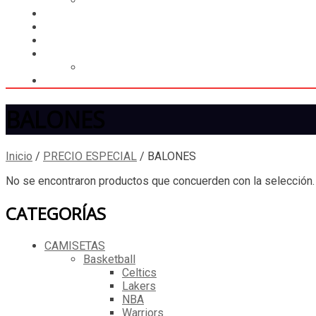
CALCULAR ENVÍO
MUNDIAL 2026
LIGA
MEMBRESÍA
ENTREGA INMEDIATA
MOPSTORE506
CAMISA SORPRESA
BALONES
Inicio
/
PRECIO ESPECIAL
/
BALONES
No se encontraron productos que concuerden con la selección.
CATEGORÍAS
CAMISETAS
Basketball
Celtics
Lakers
NBA
Warriors