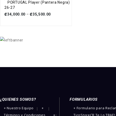
PORTUGAL Player (Pantera Negra)
26-27
₡
34,000.00
–
₡
35,500.00
¿QUIENES SOMOS?
FORMULARIOS
­+ Nuestro Equipo
+
+ Formulario para Recl
Términos y Condiciones
+
TicoStoreCR Te Lo TRAE!