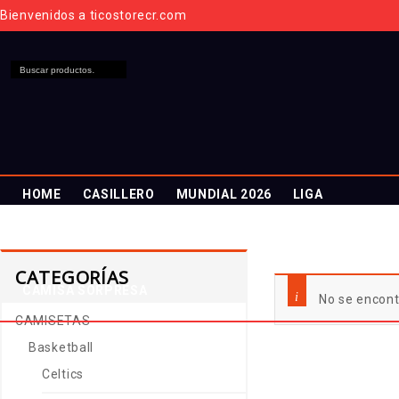
Bienvenidos a ticostorecr.com
HOME
CASILLERO
MUNDIAL 2026
LIGA
MEMBRESÍA
ENTREGA INMEDIATA
Inicio
/
CAMISETAS
CATEGORÍAS
CAMISA SORPRESA
No se encont
CAMISETAS
Basketball
Celtics