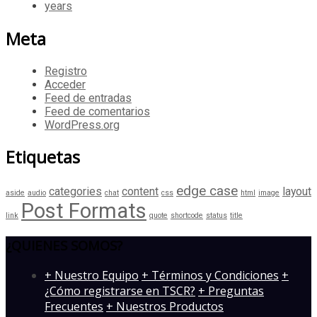
years
Meta
Registro
Acceder
Feed de entradas
Feed de comentarios
WordPress.org
Etiquetas
edge case
categories
content
layout
aside
audio
chat
css
html
image
Post Formats
link
quote
shortcode
status
title
¿QUIENES SOMOS?
­+ Nuestro Equipo
+ Términos y Condiciones
+
¿Cómo registrarse en TSCR?
+ Preguntas
Frecuentes
+ Nuestros Productos