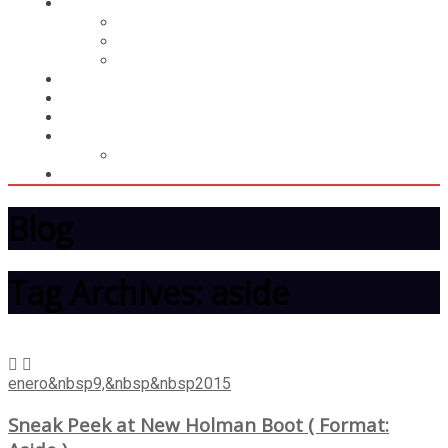
CASILLERO
CREAR CASILLERO
REGISTRAR COMPRA
CALCULAR ENVÍO
MUNDIAL 2026
LIGA
MEMBRESÍA
ENTREGA INMEDIATA
MOPSTORE506
CAMISA SORPRESA
Blog
Tag Archives: aside
enero&nbsp9,&nbsp&nbsp2015
Sneak Peek at New Holman Boot ( Format: