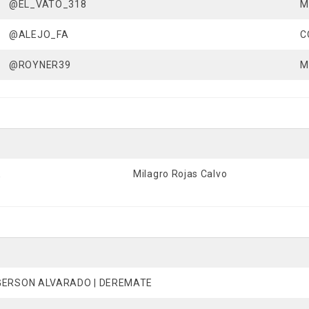
@EL_VATO_318
M
@ALEJO_FA
C
@ROYNER39
M
E
Milagro Rojas Calvo
GERSON ALVARADO | DEREMATE