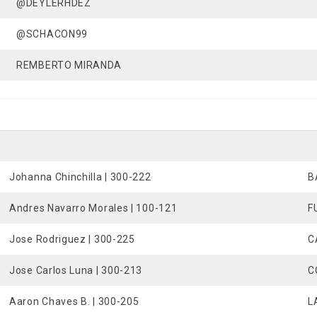
@DEYLERHDEZ
@SCHACON99
REMBERTO MIRANDA
Johanna Chinchilla | 300-222
B
Andres Navarro Morales | 100-121
F
Jose Rodriguez | 300-225
C
Jose Carlos Luna | 300-213
C
Aaron Chaves B. | 300-205
L