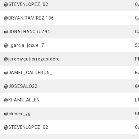
@STEVENLOPEZ_02
C
@BRYAN.RAMIREZ.186
C
@JONATHANCRUZ94
C
@_garcia_josue_7
5
@jeremygutierrezcordero
P
@JAMEL_CALDERON_
B
@JOSESALO22
G
@KHAMIL.ALLEN
L
@eliecer_yg
G
@STEVENLOPEZ_02
C