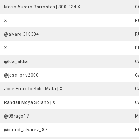
Maria Aurora Barrantes | 300-234 X
G
X
R
@alvaro.310384
R
X
R
@lda_aldia
C
@jose_priv2000
C
Jose Ernesto Solis Mata | X
C
Randall Moya Solano | X
C
@08rago17.
M
@ingrid_alvarez_87
B