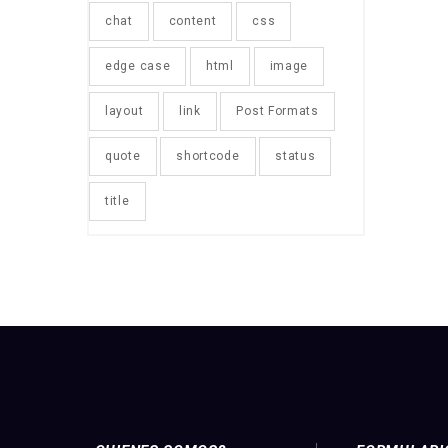
chat
content
css
edge case
html
image
layout
link
Post Formats
quote
shortcode
status
title