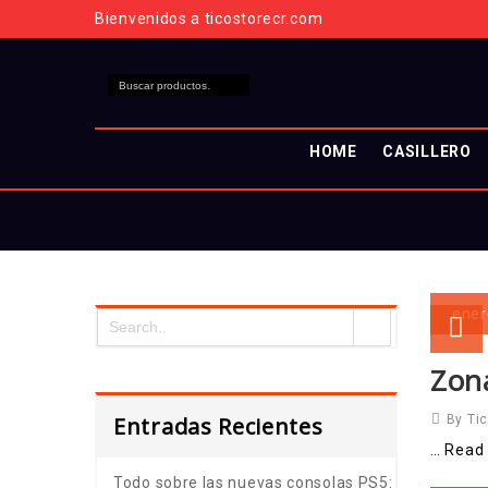
Bienvenidos a ticostorecr.com
HOME
CASILLERO
ene
Zon
Entradas Recientes
By Ti
… Read
Todo sobre las nuevas consolas PS5: