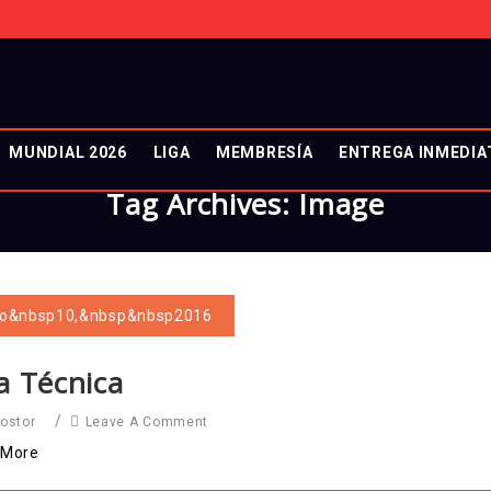
MUNDIAL 2026
LIGA
MEMBRESÍA
ENTREGA INMEDIA
Tag Archives: Image
ro&nbsp10,&nbsp&nbsp2016
a Técnica
/
Leave A Comment
costor
 More