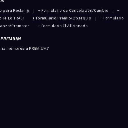
OS
io para Reclamo
+ Formulario de Cancelación/Cambio
+
 Te Lo TRAE!
+ Formulario Premio/Obsequio
+ Formulario
lianza/Promotor
+ Formulario El Aficionado
 PREMIUM
 una membresía PREMIUM?