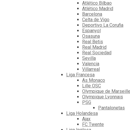
Atlético Bilbao
Atlético Madrid
Barcelona
Celta de Vigo
Deportivo La Coruña
Espanyol
Osasuna
Real Betis
Real Madrid
Real Sociedad
Sevilla
Valencia
Villarreal
Liga Francesa
As Monaco
Lille OSC
Olympique de Marseill
Olympique Lyonnais
PSG
Pantalonetas
Liga Holandesa
Ajax
FC Twente
Liga Inglesa