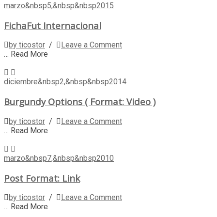
marzo&nbsp5,&nbsp&nbsp2015
FichaFut Internacional
by ticostor
/
Leave a Comment
… Read More
diciembre&nbsp2,&nbsp&nbsp2014
Burgundy Options ( Format: Video )
by ticostor
/
Leave a Comment
… Read More
marzo&nbsp7,&nbsp&nbsp2010
Post Format: Link
by ticostor
/
Leave a Comment
… Read More