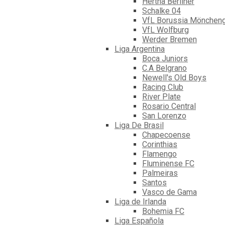
Hertha Berliner
Schalke 04
VfL Borussia Mönchen
VfL Wolfburg
Werder Bremen
Liga Argentina
Boca Juniors
C.A Belgrano
Newell's Old Boys
Racing Club
River Plate
Rosario Central
San Lorenzo
Liga De Brasil
Chapecoense
Corinthias
Flamengo
Fluminense FC
Palmeiras
Santos
Vasco de Gama
Liga de Irlanda
Bohemia FC
Liga Española