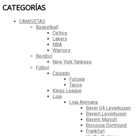
CATEGORÍAS
CAMISETAS
Basketball
Celtics
Lakers
NBA
Warriors
Beisbol
New York Yankees
Fútbol
Calzado
Futsala
Tacos
Kings League
Liga
Liga Alemana
Bayer 04 Leverkusen
Bayern Leverkusen
Bayern Munich
Borussia Dortmund
Frankfurt