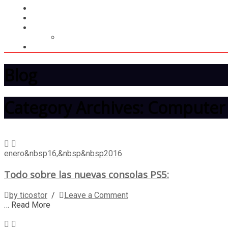
LIGA
MEMBRESÍA
ENTREGA INMEDIATA
MOPSTORE506
CAMISA SORPRESA
Blog
Category Archives: Computer
enero&nbsp16,&nbsp&nbsp2016
Todo sobre las nuevas consolas PS5:
by ticostor
/
Leave a Comment
… Read More