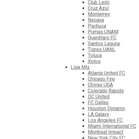
Club León
Cruz Azul
Monterrey
Necaxa
Pachuca
Pumas UNAM
Querétaro FC
Santos Laguna
Tigres UANL
Toluca
Xolos
Liga Mls
Atlanta United FC
Chicago Fire
Chivas USA
Colorado Rapids
DC United
FC Dallas
Houston Dynamo
LA Galaxy
Los Angeles FC
Miami International FC
Montreal Impact
New York City FC