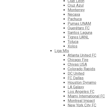
Club León
Cruz Azul
Monterrey
Necaxa
Pachuca
Pumas UNAM
Querétaro FC
Santos Laguna
Tigres UANL
Toluca
Xolos
Liga Mls
Atlanta United FC
Chicago Fire
Chivas USA
Colorado Rapids
DC United
FC Dallas
Houston Dynamo
LA Galaxy
Los Angeles FC
Miami International FC
Montreal Impact
New York City FC