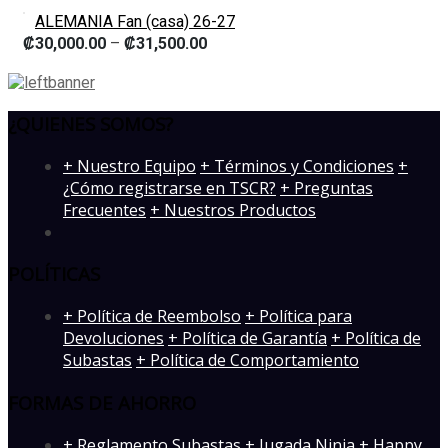
ALEMANIA Fan (casa) 26-27
₡
30,000.00
–
₡
31,500.00
¿QUIENES SOMOS?
­+ Nuestro Equipo
+ Términos y Condiciones
+
¿Cómo registrarse en TSCR?
+ Preguntas
Frecuentes
+ Nuestros Productos
POLÍTICAS
+ Política de Reembolso
+ Política para
Devoluciones
+ Política de Garantía
+ Política de
Subastas
+ Política de Comportamiento
FORMAS DE AHORRO
+ Reglamento Subastas
+ Jugada Ninja
+ Happy