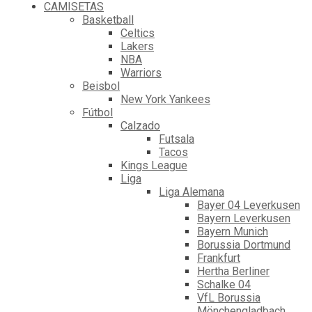
CAMISETAS
Basketball
Celtics
Lakers
NBA
Warriors
Beisbol
New York Yankees
Fútbol
Calzado
Futsala
Tacos
Kings League
Liga
Liga Alemana
Bayer 04 Leverkusen
Bayern Leverkusen
Bayern Munich
Borussia Dortmund
Frankfurt
Hertha Berliner
Schalke 04
VfL Borussia
Mönchengladbach