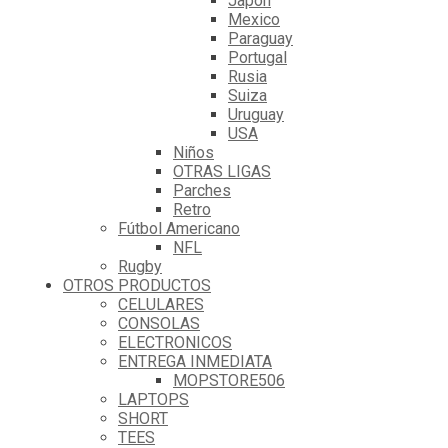
Japón
Mexico
Paraguay
Portugal
Rusia
Suiza
Uruguay
USA
Niños
OTRAS LIGAS
Parches
Retro
Fútbol Americano
NFL
Rugby
OTROS PRODUCTOS
CELULARES
CONSOLAS
ELECTRONICOS
ENTREGA INMEDIATA
MOPSTORE506
LAPTOPS
SHORT
TEES