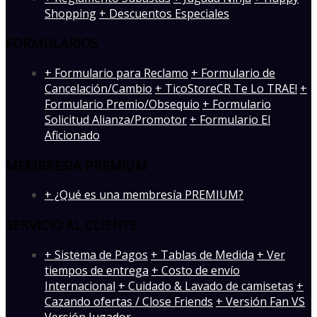
Shopping
+ Descuentos Especiales
FORMULARIOS
+ Formulario para Reclamo
+ Formulario de
Cancelación/Cambio
+ TicoStoreCR Te Lo TRAE!
+
Formulario Premio/Obsequio
+ Formulario
Solicitud Alianza/Promotor
+ Formulario El
Aficionado
MEMBRESÍA PREMIUM
+ ¿Qué es una membresía PREMIUM?
SERVICIO AL CLIENTE
+ Sistema de Pagos
+ Tablas de Medida
+ Ver
tiempos de entrega
+ Costo de envío
Internacional
+ Cuidado & Lavado de camisetas
+
Cazando ofertas / Close Friends
+ Versión Fan VS
Versión Jugador
-