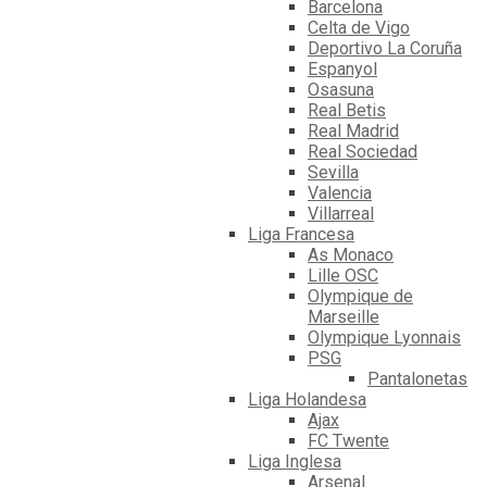
Barcelona
Celta de Vigo
Deportivo La Coruña
Espanyol
Osasuna
Real Betis
Real Madrid
Real Sociedad
Sevilla
Valencia
Villarreal
Liga Francesa
As Monaco
Lille OSC
Olympique de
Marseille
Olympique Lyonnais
PSG
Pantalonetas
Liga Holandesa
Ajax
FC Twente
Liga Inglesa
Arsenal