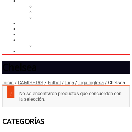
CASILLERO
CREAR CASILLERO
REGISTRAR COMPRA
CALCULAR ENVÍO
MUNDIAL 2026
LIGA
MEMBRESÍA
ENTREGA INMEDIATA
MOPSTORE506
CAMISA SORPRESA
Chelsea
Inicio
/
CAMISETAS
/
Fútbol
/
Liga
/
Liga Inglesa
/
Chelsea
No se encontraron productos que concuerden con
la selección.
CATEGORÍAS