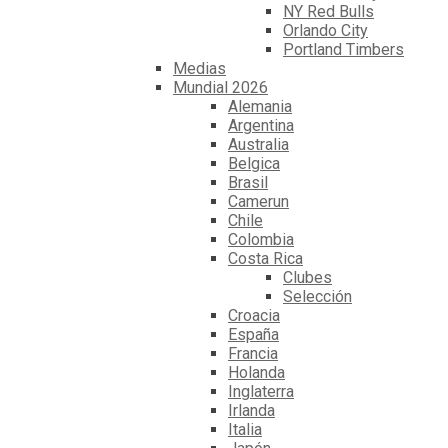
NY Red Bulls
Orlando City
Portland Timbers
Medias
Mundial 2026
Alemania
Argentina
Australia
Belgica
Brasil
Camerun
Chile
Colombia
Costa Rica
Clubes
Selección
Croacia
España
Francia
Holanda
Inglaterra
Irlanda
Italia