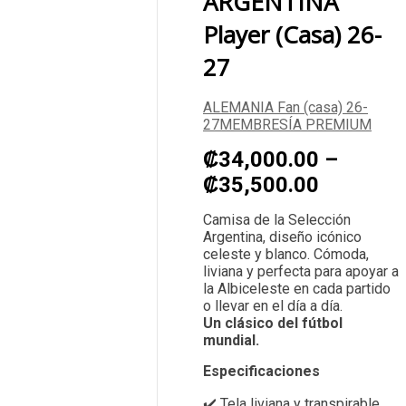
ARGENTINA
Player (casa) 26-
27
ALEMANIA Fan (casa) 26-
27
MEMBRESÍA PREMIUM
₡
34,000.00
–
₡
35,500.00
Camisa de la Selección
Argentina, diseño icónico
celeste y blanco. Cómoda,
liviana y perfecta para apoyar a
la Albiceleste en cada partido
o llevar en el día a día.
Un clásico del fútbol
mundial.
Especificaciones
✔️ Tela liviana y transpirable