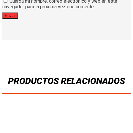
Guarda mi nombre, correo electrónico y web en este
navegador para la próxima vez que comente.
PRODUCTOS RELACIONADOS
PORTUGAL Fan
ARGENTINA Fan
BRASIL Player
(Pantera Negra) 26-
(casa) 26-27
(casa) 26-27
27
₡
30,000.00
–
₡
34,000.00
–