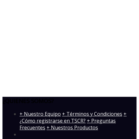
Compare
Compare
Compare
Vista rápida
Vista rápida
Vista rápida
Denver Broncos
₡
32,500.00
–
₡
34,000.00
Seleccionar
opciones
Añadir a la lista
de deseos
Compare
Vista rápida
¿QUIENES SOMOS?
­+ Nuestro Equipo
+ Términos y Condiciones
+
¿Cómo registrarse en TSCR?
+ Preguntas
Frecuentes
+ Nuestros Productos