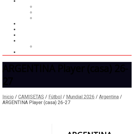
CASILLERO
CREAR CASILLERO
REGISTRAR COMPRA
CALCULAR ENVÍO
MUNDIAL 2026
LIGA
MEMBRESÍA
ENTREGA INMEDIATA
MOPSTORE506
CAMISA SORPRESA
ARGENTINA Player (casa) 26-
27
Inicio
/
CAMISETAS
/
Fútbol
/
Mundial 2026
/
Argentina
/
ARGENTINA Player (casa) 26-27