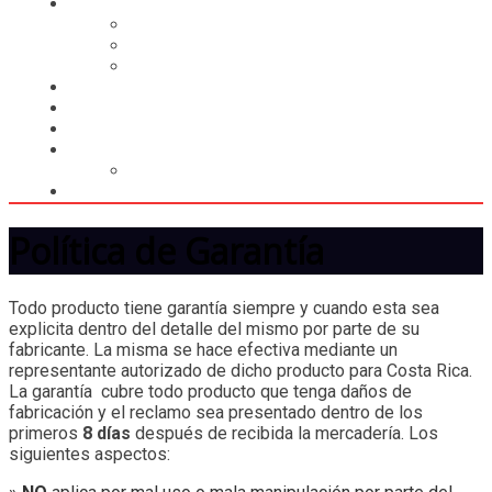
CASILLERO
CREAR CASILLERO
REGISTRAR COMPRA
CALCULAR ENVÍO
MUNDIAL 2026
LIGA
MEMBRESÍA
ENTREGA INMEDIATA
MOPSTORE506
CAMISA SORPRESA
Política de Garantía
Todo producto tiene garantía siempre y cuando esta sea
explicita dentro del detalle del mismo por parte de su
fabricante. La misma se hace efectiva mediante un
representante autorizado de dicho producto para Costa Rica.
La garantía cubre todo producto que tenga daños de
fabricación y el reclamo sea presentado dentro de los
primeros
8 días
después de recibida la mercadería. Los
siguientes aspectos: