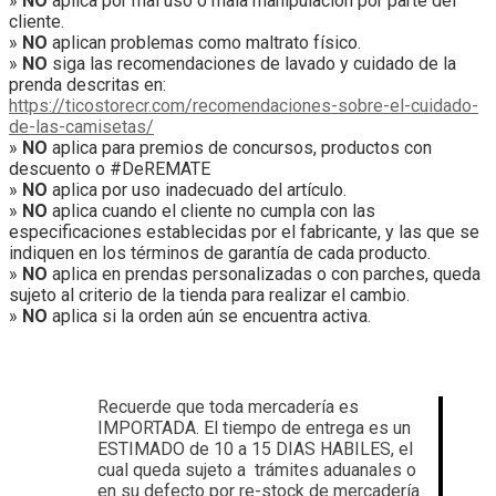
»
NO
aplica por mal uso o mala manipulación por parte del
cliente.
»
NO
aplican problemas como maltrato físico.
»
NO
siga las recomendaciones de lavado y cuidado de la
prenda descritas en:
https://ticostorecr.com/recomendaciones-sobre-el-cuidado-
de-las-camisetas/
»
NO
aplica para premios de concursos, productos con
descuento o #DeREMATE
»
NO
aplica por uso inadecuado del artículo.
»
NO
aplica cuando el cliente no cumpla con las
especificaciones establecidas por el fabricante, y las que se
indiquen en los términos de garantía de cada producto.
»
NO
aplica en prendas personalizadas o con parches, queda
sujeto al criterio de la tienda para realizar el cambio.
»
NO
aplica si la orden aún se encuentra activa.
Recuerde que toda mercadería es
IMPORTADA. El tiempo de entrega es un
ESTIMADO de 10 a 15 DIAS HABILES, el
cual queda sujeto a
trámites aduanales
o
en su defecto por
re-stock de mercadería