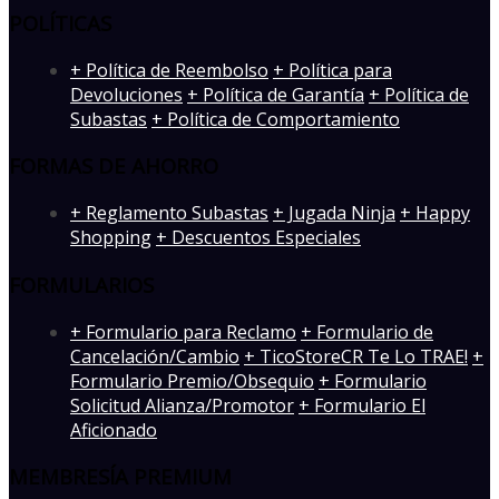
POLÍTICAS
+ Política de Reembolso
+ Política para
Devoluciones
+ Política de Garantía
+ Política de
Subastas
+ Política de Comportamiento
FORMAS DE AHORRO
+ Reglamento Subastas
+ Jugada Ninja
+ Happy
Shopping
+ Descuentos Especiales
FORMULARIOS
+ Formulario para Reclamo
+ Formulario de
Cancelación/Cambio
+ TicoStoreCR Te Lo TRAE!
+
Formulario Premio/Obsequio
+ Formulario
Solicitud Alianza/Promotor
+ Formulario El
Aficionado
MEMBRESÍA PREMIUM