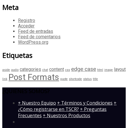
Meta
Registro
Acceder
Feed de entradas
Feed de comentarios
WordPress.org
Etiquetas
edge case
categories
content
layout
aside
audio
chat
css
html
image
Post Formats
link
quote
shortcode
status
title
¿QUIENES SOMOS?
­+ Nuestro Equipo
+ Términos y Condiciones
+
¿Cómo registrarse en TSCR?
+ Preguntas
Frecuentes
+ Nuestros Productos