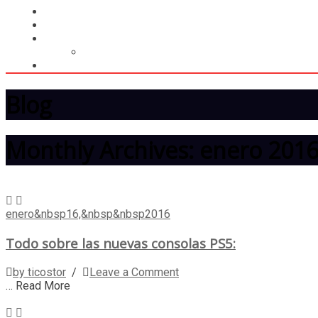
LIGA
MEMBRESÍA
ENTREGA INMEDIATA
MOPSTORE506
CAMISA SORPRESA
Blog
Monthly Archives: enero 201
enero&nbsp16,&nbsp&nbsp2016
Todo sobre las nuevas consolas PS5:
by ticostor
/
Leave a Comment
… Read More