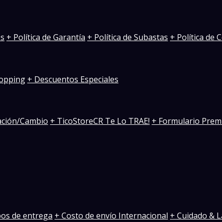
es
+ Política de Garantía
+ Política de Subastas
+ Política de
opping
+ Descuentos Especiales
ación/Cambio
+ TicoStoreCR Te Lo TRAE!
+ Formulario Prem
pos de entrega
+ Costo de envío Internacional
+ Cuidado & L