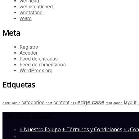
wellhead
wellintentioned
whetstone
years
Meta
Registro
Acceder
Feed de entradas
Feed de comentarios
WordPress.org
Etiquetas
edge case
categories
content
layout
aside
audio
chat
css
html
image
¿QUIENES SOMOS?
­+ Nuestro Equipo
+ Términos y Condiciones
+ ¿Cóm