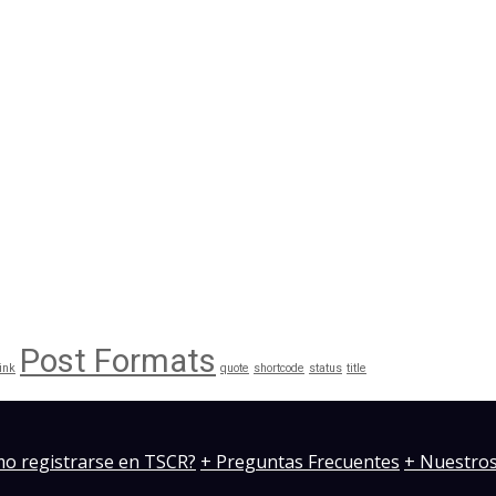
Post Formats
link
quote
shortcode
status
title
o registrarse en TSCR?
+ Preguntas Frecuentes
+ Nuestros