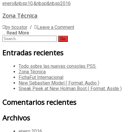
enero&nbsp10,&nbsp&nbsp2016
Zona Técnica
by ticostor
/
Leave a Comment
… Read More
Search
for:
Entradas recientes
Todo sobre las nuevas consolas PS5:
Zona Técnica
FichaFut Internacional
New Sebastien Model ( Format: Audio )
Sneak Peek at New Holman Boot ( Format: Aside )
Comentarios recientes
Archivos
enero 2016