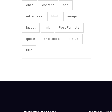
chat
content
css
edge case
html
image
layout
link
Post Formats
quote
shortcode
status
title