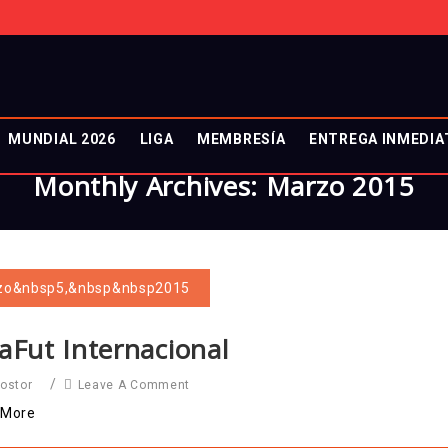
MUNDIAL 2026
LIGA
MEMBRESÍA
ENTREGA INMEDIA
Monthly Archives: Marzo 2015
zo&nbsp5,&nbsp&nbsp2015
aFut Internacional
/
Leave A Comment
costor
 More