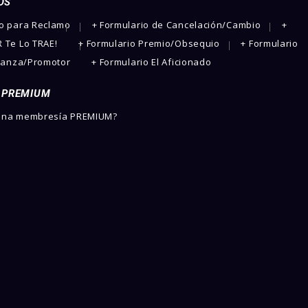
OS
io para Reclamo
+ Formulario de Cancelación/Cambio
+
 Te Lo TRAE!
+ Formulario Premio/Obsequio
+ Formulario
lianza/Promotor
+ Formulario El Aficionado
 PREMIUM
 una membresía PREMIUM?