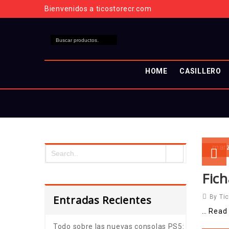
Bienvenidos a ticostorecr.com
HOME
CASILLERO
mar
Fich
Entradas Recientes
By Ti
… Read
Todo sobre las nuevas consolas PS5: