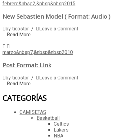
febrero&nbsp2,&nbsp&nbsp2015
New Sebastien Model ( Format: Audio )
by ticostor
/
Leave a Comment
… Read More
marzo&nbsp7,&nbsp&nbsp2010
Post Format: Link
by ticostor
/
Leave a Comment
… Read More
CATEGORÍAS
CAMISETAS
Basketball
Celtics
Lakers
NBA