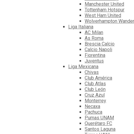
Manchester United
Tottenham Hotspur
West Ham United
Wolverhampton Wander
Liga Italiana
AC Milan
As Roma
Brescia Calcio
Calcio Napoli
Fiorentina
Juventus
Liga Mexicana
Chivas
Club América
Club Atlas
Club León
Cruz Azul
Monterrey
Necaxa
Pachuca
Pumas UNAM
Querétaro FC
Santos Laguna