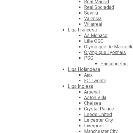
Real Madrid
Real Sociedad
Sevilla
Valencia
Villarreal
Liga Francesa
As Monaco
Lille OSC
Olympique de Marseill
Olympique Lyonnais
PSG
Pantalonetas
Liga Holandesa
Ajax
FC Twente
Liga Inglesa
Arsenal
Aston Villa
Chelsea
Crystal Palace
Leeds United
Leicester City
Liverpool
Manchester City