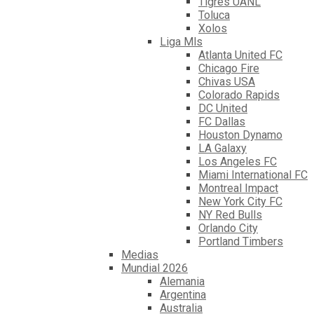
Tigres UANL
Toluca
Xolos
Liga Mls
Atlanta United FC
Chicago Fire
Chivas USA
Colorado Rapids
DC United
FC Dallas
Houston Dynamo
LA Galaxy
Los Angeles FC
Miami International FC
Montreal Impact
New York City FC
NY Red Bulls
Orlando City
Portland Timbers
Medias
Mundial 2026
Alemania
Argentina
Australia