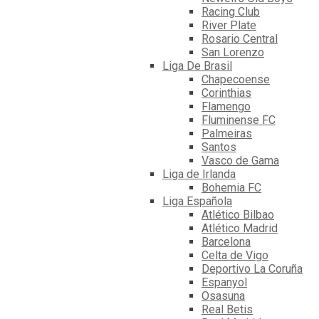
Racing Club
River Plate
Rosario Central
San Lorenzo
Liga De Brasil
Chapecoense
Corinthias
Flamengo
Fluminense FC
Palmeiras
Santos
Vasco de Gama
Liga de Irlanda
Bohemia FC
Liga Española
Atlético Bilbao
Atlético Madrid
Barcelona
Celta de Vigo
Deportivo La Coruña
Espanyol
Osasuna
Real Betis