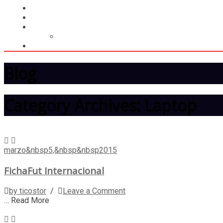
LIGA
MEMBRESÍA
ENTREGA INMEDIATA
MOPSTORE506
CAMISA SORPRESA
Blog
Category Archives: Laptop
marzo&nbsp5,&nbsp&nbsp2015
FichaFut Internacional
by ticostor
/
Leave a Comment
… Read More