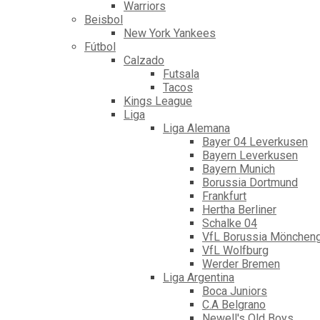
Warriors
Beisbol
New York Yankees
Fútbol
Calzado
Futsala
Tacos
Kings League
Liga
Liga Alemana
Bayer 04 Leverkusen
Bayern Leverkusen
Bayern Munich
Borussia Dortmund
Frankfurt
Hertha Berliner
Schalke 04
VfL Borussia Mönchen
VfL Wolfburg
Werder Bremen
Liga Argentina
Boca Juniors
C.A Belgrano
Newell's Old Boys