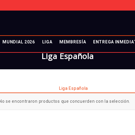
MUNDIAL 2026
LIGA
MEMBRESÍA
ENTREGA INMEDIA
Liga Española
CAMISETAS
/
Fútbol
/
Liga
/
Liga Española
No se encontraron productos que concuerden con la selección.