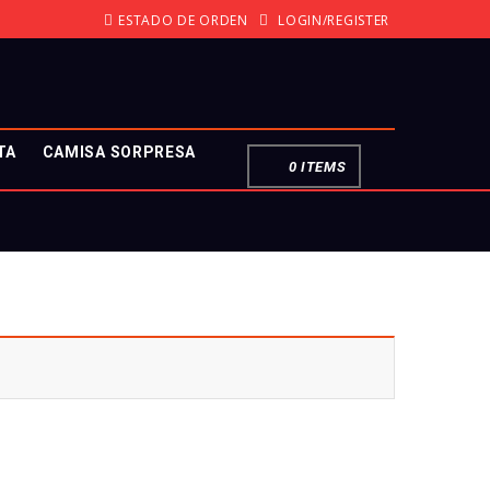
ESTADO DE ORDEN
LOGIN/REGISTER
TA
CAMISA SORPRESA
0 ITEMS