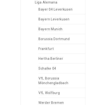
Liga Alemana
Bayer 04 Leverkusen
Bayern Leverkusen
Bayern Munich
Borussia Dortmund
Frankfurt
Hertha Berliner
Schalke 04
VfL Borussia
Mönchengladbach
VfL Wolfburg
Werder Bremen