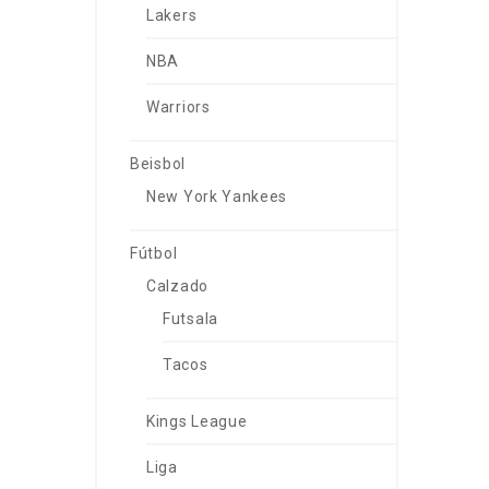
Lakers
NBA
Warriors
Beisbol
New York Yankees
Fútbol
Calzado
Futsala
Tacos
Kings League
Liga