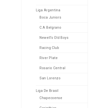
Liga Argentina
Boca Juniors
C.A Belgrano
Newell's Old Boys
Racing Club
River Plate
Rosario Central
San Lorenzo
Liga De Brasil
Chapecoense