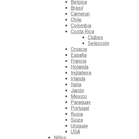
Belgica
Brasil
Camerun
Chile
Colombia
Costa Rica
Clubes
Selección
Croacia
España
Francia
Holanda
Inglaterra
Irlanda
Italia
Japón
Mexico
Paraguay
Portugal
Rusia
Suiza
Uruguay
USA
Niños