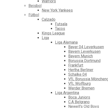
Warriors
Beisbol
New York Yankees
Fútbol
Calzado
Futsala
Tacos
Kings League
Liga
Liga Alemana
Bayer 04 Leverkusen
Bayern Leverkusen
Bayern Munich
Borussia Dortmund
Frankfurt
Hertha Berliner
Schalke 04
VfL Borussia Mönchen
VfL Wolfburg
Werder Bremen
Liga Argentina
Boca Juniors
C.A Belgrano
Newell's Old Boys