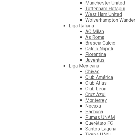
Manchester United
Tottenham Hotspur
West Ham United
Wolverhampton Wander
Liga Italiana
AC Milan
As Roma
Brescia Calcio
Calcio Napoli
Fiorentina
Juventus
Liga Mexicana
Chivas
Club América
Club Atlas
Club León
Cruz Azul
Monterrey
Necaxa
Pachuca
Pumas UNAM
Querétaro FC
Santos Laguna
Tigres UANL