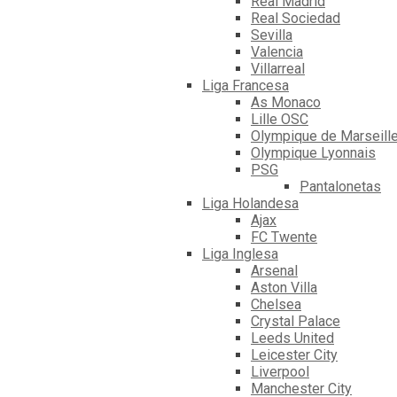
Real Madrid
Real Sociedad
Sevilla
Valencia
Villarreal
Liga Francesa
As Monaco
Lille OSC
Olympique de Marseill
Olympique Lyonnais
PSG
Pantalonetas
Liga Holandesa
Ajax
FC Twente
Liga Inglesa
Arsenal
Aston Villa
Chelsea
Crystal Palace
Leeds United
Leicester City
Liverpool
Manchester City