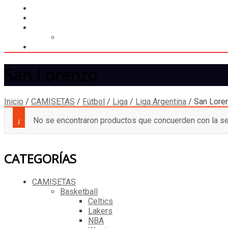
LIGA
MEMBRESÍA
ENTREGA INMEDIATA
MOPSTORE506
CAMISA SORPRESA
San Lorenzo
Inicio
/
CAMISETAS
/
Fútbol
/
Liga
/
Liga Argentina
/
San Lore
No se encontraron productos que concuerden con la se
CATEGORÍAS
CAMISETAS
Basketball
Celtics
Lakers
NBA