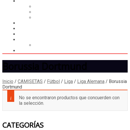
CASILLERO
CREAR CASILLERO
REGISTRAR COMPRA
CALCULAR ENVÍO
MUNDIAL 2026
LIGA
MEMBRESÍA
ENTREGA INMEDIATA
MOPSTORE506
CAMISA SORPRESA
Borussia Dortmund
Inicio
/
CAMISETAS
/
Fútbol
/
Liga
/
Liga Alemana
/
Borussia
Dortmund
No se encontraron productos que concuerden con
la selección.
CATEGORÍAS