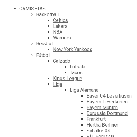
CAMISETAS
Basketball
Celtics
Lakers
NBA
Warriors
Beisbol
New York Yankees
Fútbol
Calzado
Futsala
Tacos
Kings League
Liga
Liga Alemana
Bayer 04 Leverkusen
Bayern Leverkusen
Bayern Munich
Borussia Dortmund
Frankfurt
Hertha Berliner
Schalke 04
VfL Borussia