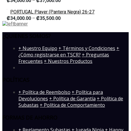
₡
34,000.00
–
₡
37,000.00
PORTUGAL Player (Pantera Negra) 26-27
₡
34,000.00
–
₡
35,500.00
¿QUIENES SOMOS?
­+ Nuestro Equipo
+ Términos y Condiciones
+
¿Cómo registrarse en TSCR?
+ Preguntas
Frecuentes
+ Nuestros Productos
POLÍTICAS
+ Política de Reembolso
+ Política para
Devoluciones
+ Política de Garantía
+ Política de
Subastas
+ Política de Comportamiento
FORMAS DE AHORRO
+ Reglamento Subastas
+ Jugada Ninja
+ Happy