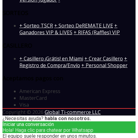
SORTEOS
+ Sorteo TSCR
+ Sorteo DeREMATE LIVE
+
Ganadores VIP & LIVES
+ RIFAS (Raffles) VIP
CASILLERO
+ Casillero ¡Grátis! en Miami
+ Crear Casillero
+
Registro de Compra/Envío
+ Personal Shopper
Aceptamos pagos con
American Express
MasterCard
Visa
Copyright © 2026
Global Ti-commerce LLC
¿Necesitas ayuda?
habla con nosotros.
Iniciar una conversación
Hola! Haga clic para chatear por Whatsapp
El equipo suele responder en unos minutos.