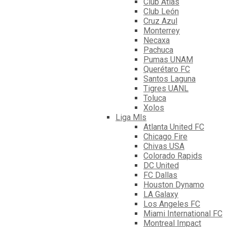
Club Atlas
Club León
Cruz Azul
Monterrey
Necaxa
Pachuca
Pumas UNAM
Querétaro FC
Santos Laguna
Tigres UANL
Toluca
Xolos
Liga Mls
Atlanta United FC
Chicago Fire
Chivas USA
Colorado Rapids
DC United
FC Dallas
Houston Dynamo
LA Galaxy
Los Angeles FC
Miami International FC
Montreal Impact