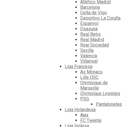
Atlético Madrid
Barcelona
Celta de Vigo
Deportivo La Coruña
Espanyol
Osasuna
Real Betis
Real Madrid
Real Sociedad
Sevilla
Valencia
Villarreal
Liga Francesa
As Monaco
Lille OSC
Olympique de
Marseille
Olympique Lyonnais
PSG
Pantalonetas
Liga Holandesa
Ajax
FC Twente
Liga Inglesa