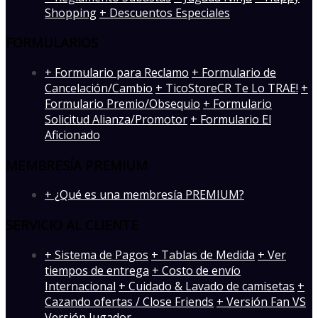
Shopping
+ Descuentos Especiales
FORMULARIOS
+ Formulario para Reclamo
+ Formulario de
Cancelación/Cambio
+ TicoStoreCR Te Lo TRAE!
+
Formulario Premio/Obsequio
+ Formulario
Solicitud Alianza/Promotor
+ Formulario El
Aficionado
MEMBRESÍA PREMIUM
+ ¿Qué es una membresía PREMIUM?
SERVICIO AL CLIENTE
+ Sistema de Pagos
+ Tablas de Medida
+ Ver
tiempos de entrega
+ Costo de envío
Internacional
+ Cuidado & Lavado de camisetas
+
Cazando ofertas / Close Friends
+ Versión Fan VS
Versión Jugador
-