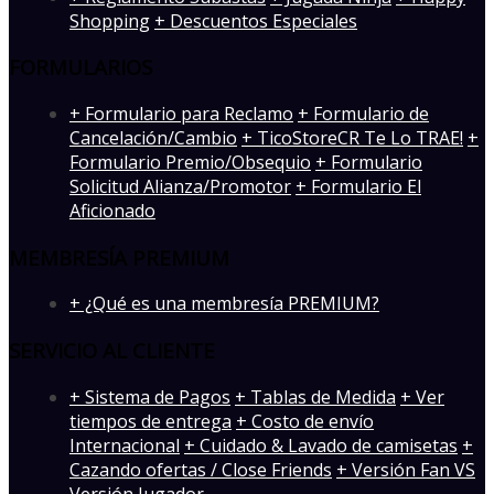
Shopping
+ Descuentos Especiales
FORMULARIOS
+ Formulario para Reclamo
+ Formulario de
Cancelación/Cambio
+ TicoStoreCR Te Lo TRAE!
+
Formulario Premio/Obsequio
+ Formulario
Solicitud Alianza/Promotor
+ Formulario El
Aficionado
MEMBRESÍA PREMIUM
+ ¿Qué es una membresía PREMIUM?
SERVICIO AL CLIENTE
+ Sistema de Pagos
+ Tablas de Medida
+ Ver
tiempos de entrega
+ Costo de envío
Internacional
+ Cuidado & Lavado de camisetas
+
Cazando ofertas / Close Friends
+ Versión Fan VS
Versión Jugador
-