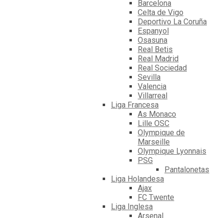
Barcelona
Celta de Vigo
Deportivo La Coruña
Espanyol
Osasuna
Real Betis
Real Madrid
Real Sociedad
Sevilla
Valencia
Villarreal
Liga Francesa
As Monaco
Lille OSC
Olympique de
Marseille
Olympique Lyonnais
PSG
Pantalonetas
Liga Holandesa
Ajax
FC Twente
Liga Inglesa
Arsenal