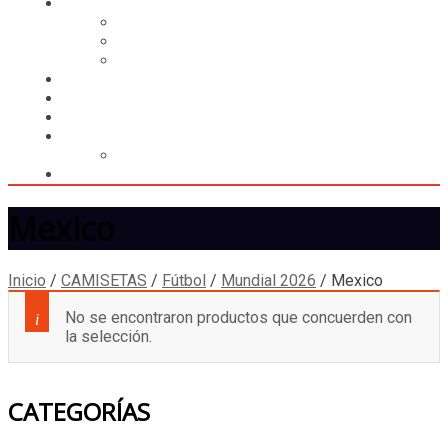
CASILLERO
CREAR CASILLERO
REGISTRAR COMPRA
CALCULAR ENVÍO
MUNDIAL 2026
LIGA
MEMBRESÍA
ENTREGA INMEDIATA
MOPSTORE506
CAMISA SORPRESA
Mexico
Inicio
/
CAMISETAS
/
Fútbol
/
Mundial 2026
/
Mexico
No se encontraron productos que concuerden con
la selección.
CATEGORÍAS