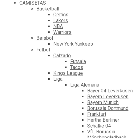
CAMISETAS
Basketball
Celtics
Lakers
NBA
Warriors
Beisbol
New York Yankees
Fútbol
Calzado
Futsala
Tacos
Kings League
Liga
Liga Alemana
Bayer 04 Leverkusen
Bayern Leverkusen
Bayern Munich
Borussia Dortmund
Frankfurt
Hertha Berliner
Schalke 04
VfL Borussia
Mönchengladbach