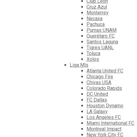
Club León
Cruz Azul
Monterrey
Necaxa
Pachuca
Pumas UNAM
Querétaro FC
Santos Laguna
Tigres UANL
Toluca
Xolos
Liga Mls
Atlanta United FC
Chicago Fire
Chivas USA
Colorado Rapids
DC United
FC Dallas
Houston Dynamo
LA Galaxy
Los Angeles FC
Miami International FC
Montreal Impact
New York City FC