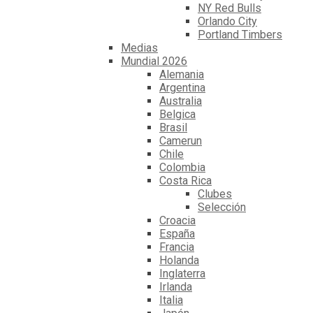
NY Red Bulls
Orlando City
Portland Timbers
Medias
Mundial 2026
Alemania
Argentina
Australia
Belgica
Brasil
Camerun
Chile
Colombia
Costa Rica
Clubes
Selección
Croacia
España
Francia
Holanda
Inglaterra
Irlanda
Italia