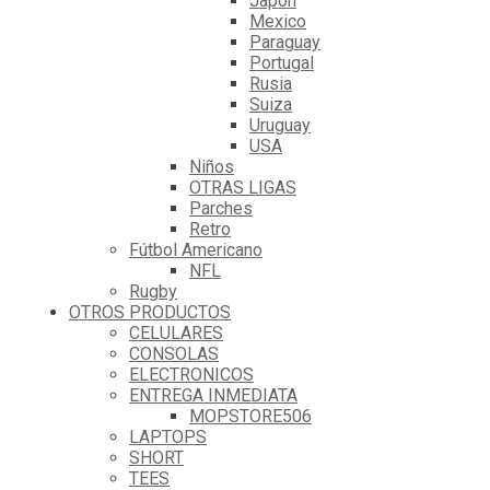
Japón
Mexico
Paraguay
Portugal
Rusia
Suiza
Uruguay
USA
Niños
OTRAS LIGAS
Parches
Retro
Fútbol Americano
NFL
Rugby
OTROS PRODUCTOS
CELULARES
CONSOLAS
ELECTRONICOS
ENTREGA INMEDIATA
MOPSTORE506
LAPTOPS
SHORT
TEES