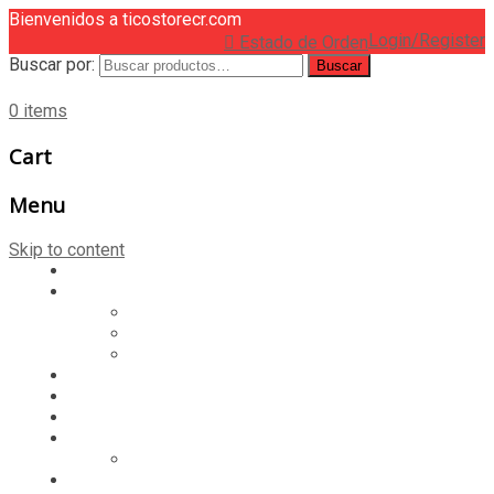
Bienvenidos a ticostorecr.com
Login/Register
Estado de Orden
Buscar por:
Buscar
0 items
Cart
Menu
Skip to content
HOME
CASILLERO
CREAR CASILLERO
REGISTRAR COMPRA
CALCULAR ENVÍO
MUNDIAL 2026
LIGA
MEMBRESÍA
ENTREGA INMEDIATA
MOPSTORE506
CAMISA SORPRESA