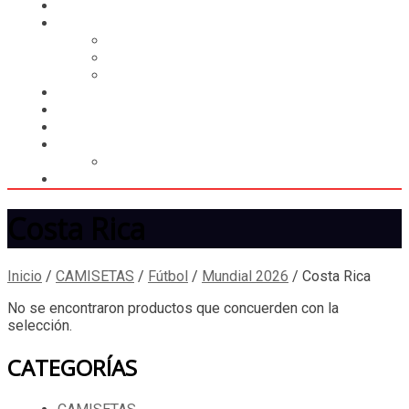
HOME
CASILLERO
CREAR CASILLERO
REGISTRAR COMPRA
CALCULAR ENVÍO
MUNDIAL 2026
LIGA
MEMBRESÍA
ENTREGA INMEDIATA
MOPSTORE506
CAMISA SORPRESA
Costa Rica
Inicio
/
CAMISETAS
/
Fútbol
/
Mundial 2026
/
Costa Rica
No se encontraron productos que concuerden con la
selección.
CATEGORÍAS