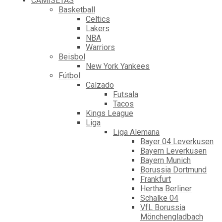
CAMISETAS
Basketball
Celtics
Lakers
NBA
Warriors
Beisbol
New York Yankees
Fútbol
Calzado
Futsala
Tacos
Kings League
Liga
Liga Alemana
Bayer 04 Leverkusen
Bayern Leverkusen
Bayern Munich
Borussia Dortmund
Frankfurt
Hertha Berliner
Schalke 04
VfL Borussia
Mönchengladbach