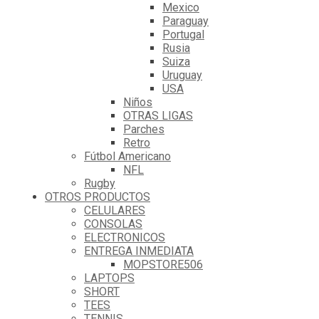
Mexico
Paraguay
Portugal
Rusia
Suiza
Uruguay
USA
Niños
OTRAS LIGAS
Parches
Retro
Fútbol Americano
NFL
Rugby
OTROS PRODUCTOS
CELULARES
CONSOLAS
ELECTRONICOS
ENTREGA INMEDIATA
MOPSTORE506
LAPTOPS
SHORT
TEES
TENNIS