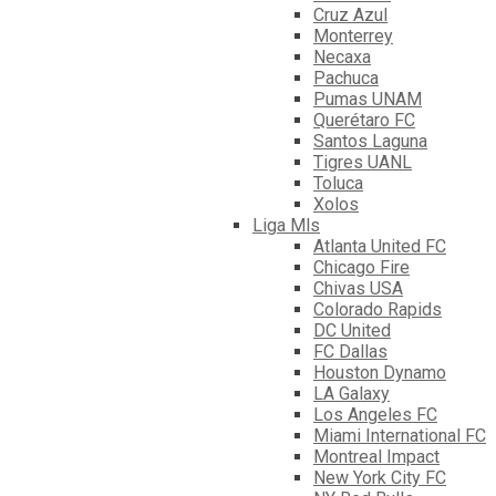
Cruz Azul
Monterrey
Necaxa
Pachuca
Pumas UNAM
Querétaro FC
Santos Laguna
Tigres UANL
Toluca
Xolos
Liga Mls
Atlanta United FC
Chicago Fire
Chivas USA
Colorado Rapids
DC United
FC Dallas
Houston Dynamo
LA Galaxy
Los Angeles FC
Miami International FC
Montreal Impact
New York City FC