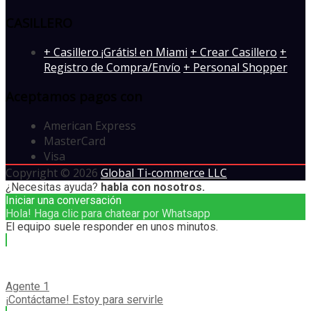
CASILLERO
+ Casillero ¡Grátis! en Miami
+ Crear Casillero
+
Registro de Compra/Envío
+ Personal Shopper
Aceptamos pagos con
American Express
MasterCard
Visa
Copyright © 2026
Global Ti-commerce LLC
¿Necesitas ayuda?
habla con nosotros.
Iniciar una conversación
Hola! Haga clic para chatear por Whatsapp
El equipo suele responder en unos minutos.
Agente 1
¡Contáctame! Estoy para servirle