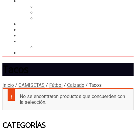
CASILLERO
CREAR CASILLERO
REGISTRAR COMPRA
CALCULAR ENVÍO
MUNDIAL 2026
LIGA
MEMBRESÍA
ENTREGA INMEDIATA
MOPSTORE506
CAMISA SORPRESA
Tacos
Inicio
/
CAMISETAS
/
Fútbol
/
Calzado
/
Tacos
No se encontraron productos que concuerden con
la selección.
CATEGORÍAS