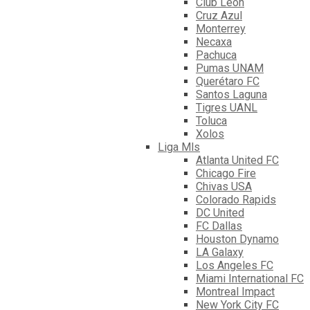
Club León
Cruz Azul
Monterrey
Necaxa
Pachuca
Pumas UNAM
Querétaro FC
Santos Laguna
Tigres UANL
Toluca
Xolos
Liga Mls
Atlanta United FC
Chicago Fire
Chivas USA
Colorado Rapids
DC United
FC Dallas
Houston Dynamo
LA Galaxy
Los Angeles FC
Miami International FC
Montreal Impact
New York City FC