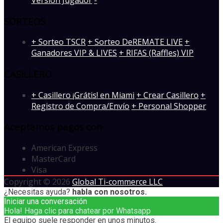
SORTEOS
+ Sorteo TSCR
+ Sorteo DeREMATE LIVE
+
Ganadores VIP & LIVES
+ RIFAS (Raffles) VIP
CASILLERO
+ Casillero ¡Grátis! en Miami
+ Crear Casillero
+
Registro de Compra/Envío
+ Personal Shopper
Aceptamos pagos con
American Express
MasterCard
Visa
Copyright © 2026
Global Ti-commerce LLC
¿Necesitas ayuda?
habla con nosotros.
Iniciar una conversación
Hola! Haga clic para chatear por Whatsapp
El equipo suele responder en unos minutos.