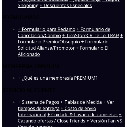
Shopping
+ Descuentos Especiales
FORMULARIOS
+ Formulario para Reclamo
+ Formulario de
Cancelación/Cambio
+ TicoStoreCR Te Lo TRAE!
+
Formulario Premio/Obsequio
+ Formulario
Solicitud Alianza/Promotor
+ Formulario El
Aficionado
MEMBRESÍA PREMIUM
+ ¿Qué es una membresía PREMIUM?
SERVICIO AL CLIENTE
+ Sistema de Pagos
+ Tablas de Medida
+ Ver
tiempos de entrega
+ Costo de envío
Internacional
+ Cuidado & Lavado de camisetas
+
Cazando ofertas / Close Friends
+ Versión Fan VS
Versión Jugador
-