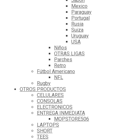
Japón
Mexico
Paraguay
Portugal
Rusia
Suiza
Uruguay
USA
Niños
OTRAS LIGAS
Parches
Retro
Fútbol Americano
NFL
Rugby
OTROS PRODUCTOS
CELULARES
CONSOLAS
ELECTRONICOS
ENTREGA INMEDIATA
MOPSTORE506
LAPTOPS
SHORT
TEES