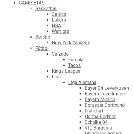
CAMISETAS
Basketball
Celtics
Lakers
NBA
Warriors
Beisbol
New York Yankees
Fútbol
Calzado
Futsala
Tacos
Kings League
Liga
Liga Alemana
Bayer 04 Leverkusen
Bayern Leverkusen
Bayern Munich
Borussia Dortmund
Frankfurt
Hertha Berliner
Schalke 04
VfL Borussia
Mönchengladbach