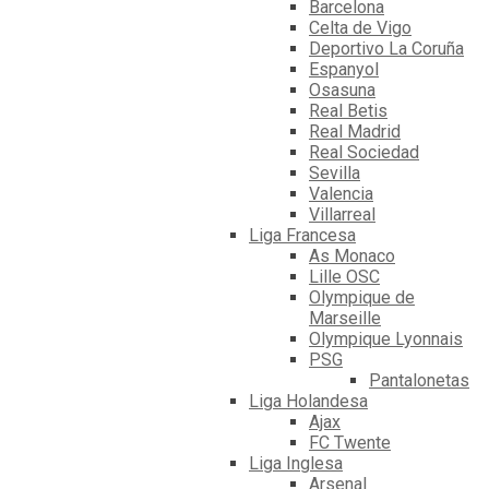
Barcelona
Celta de Vigo
Deportivo La Coruña
Espanyol
Osasuna
Real Betis
Real Madrid
Real Sociedad
Sevilla
Valencia
Villarreal
Liga Francesa
As Monaco
Lille OSC
Olympique de
Marseille
Olympique Lyonnais
PSG
Pantalonetas
Liga Holandesa
Ajax
FC Twente
Liga Inglesa
Arsenal