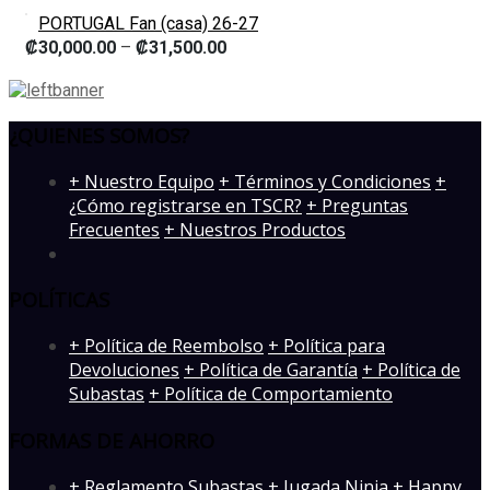
PORTUGAL Fan (casa) 26-27
₡
30,000.00
–
₡
31,500.00
¿QUIENES SOMOS?
­+ Nuestro Equipo
+ Términos y Condiciones
+
¿Cómo registrarse en TSCR?
+ Preguntas
Frecuentes
+ Nuestros Productos
POLÍTICAS
+ Política de Reembolso
+ Política para
Devoluciones
+ Política de Garantía
+ Política de
Subastas
+ Política de Comportamiento
FORMAS DE AHORRO
+ Reglamento Subastas
+ Jugada Ninja
+ Happy