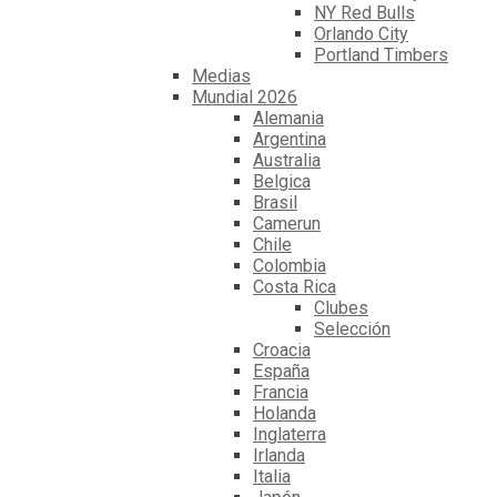
NY Red Bulls
Orlando City
Portland Timbers
Medias
Mundial 2026
Alemania
Argentina
Australia
Belgica
Brasil
Camerun
Chile
Colombia
Costa Rica
Clubes
Selección
Croacia
España
Francia
Holanda
Inglaterra
Irlanda
Italia