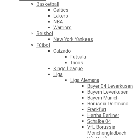
Basketball
Celtics
Lakers
NBA
Warriors
Beisbol
New York Yankees
Fútbol
Calzado
Futsala
Tacos
Kings League
Liga
Liga Alemana
Bayer 04 Leverkusen
Bayern Leverkusen
Bayern Munich
Borussia Dortmund
Frankfurt
Hertha Berliner
Schalke 04
VfL Borussia
Mönchengladbach