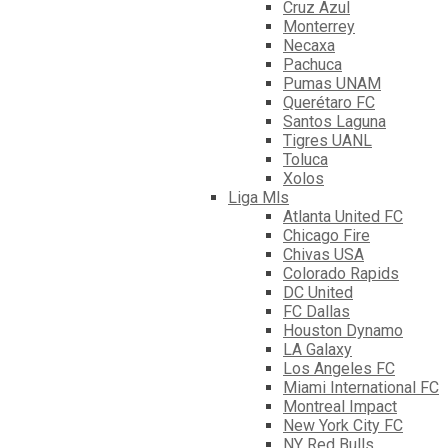
Cruz Azul
Monterrey
Necaxa
Pachuca
Pumas UNAM
Querétaro FC
Santos Laguna
Tigres UANL
Toluca
Xolos
Liga Mls
Atlanta United FC
Chicago Fire
Chivas USA
Colorado Rapids
DC United
FC Dallas
Houston Dynamo
LA Galaxy
Los Angeles FC
Miami International FC
Montreal Impact
New York City FC
NY Red Bulls