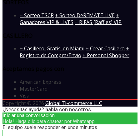
SORTEOS
+ Sorteo TSCR
+ Sorteo DeREMATE LIVE
+
Ganadores VIP & LIVES
+ RIFAS (Raffles) VIP
CASILLERO
+ Casillero ¡Grátis! en Miami
+ Crear Casillero
+
Registro de Compra/Envío
+ Personal Shopper
Aceptamos pagos con
American Express
MasterCard
Visa
Copyright © 2026
Global Ti-commerce LLC
¿Necesitas ayuda?
habla con nosotros.
Iniciar una conversación
Hola! Haga clic para chatear por Whatsapp
El equipo suele responder en unos minutos.