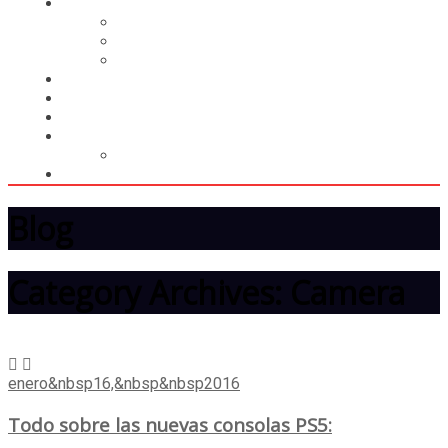
CASILLERO
CREAR CASILLERO
REGISTRAR COMPRA
CALCULAR ENVÍO
MUNDIAL 2026
LIGA
MEMBRESÍA
ENTREGA INMEDIATA
MOPSTORE506
CAMISA SORPRESA
Blog
Category Archives: Camera
enero&nbsp16,&nbsp&nbsp2016
Todo sobre las nuevas consolas PS5: