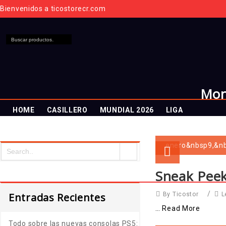
Bienvenidos a ticostorecr.com
Mon
HOME
CASILLERO
MUNDIAL 2026
LIGA
MEMBRESÍA
ENTREGA INMEDIATA
enero&nbsp9,&n
CAMISA SORPRESA
Sneak Peek
/
Entradas Recientes
L
By Ticostor
… Read More
Todo sobre las nuevas consolas PS5: