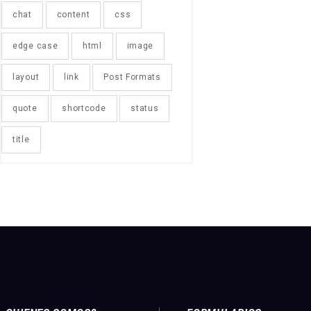
chat
content
css
edge case
html
image
layout
link
Post Formats
quote
shortcode
status
title