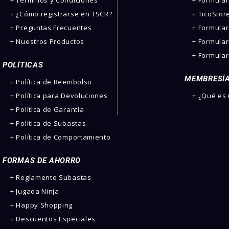
+ Términos y Condiciones
+ Formula
+ ¿Cómo registrarse en TSCR?
+ TicoStor
+ Preguntas Frecuentes
+ Formula
+ Nuestros Productos
+ Formular
+ Formular
POLÍTICAS
MEMBRESÍ
+ Política de Reembolso
+ Política para Devoluciones
+ ¿Qué es
+ Política de Garantía
+ Política de Subastas
+ Política de Comportamiento
FORMAS DE AHORRO
+ Reglamento Subastas
+ Jugada Ninja
+ Happy Shopping
+ Descuentos Especiales