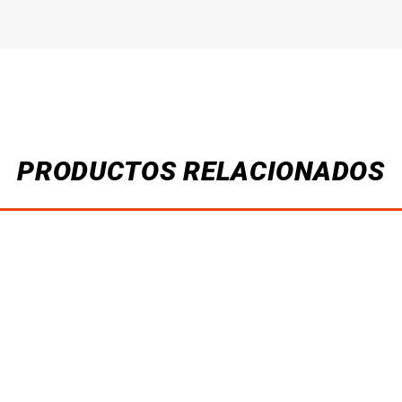
PRODUCTOS RELACIONADOS
PORTUGAL Fan
PORTUGAL Fan
BRASIL Player
(Pantera Negra)
(casa) 26-27
(casa) 26-27
26-27
₡
30,000.00
–
₡
34,000.00
–
₡
30,000.00
–
₡
31,500.00
₡
35,500.00
₡
31,500.00
SELECCIONAR
SELECCIONAR
SELECCIONAR
OPCIONES
OPCIONES