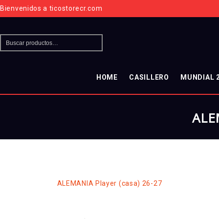
Bienvenidos a ticostorecr.com
HOME
CASILLERO
MUNDIAL 
ALEM
Inicio
/
CAMISETAS
/
Fútbol
/
Mundial 2026
/
Argentina
/
ALEMANIA Player (casa) 26-27