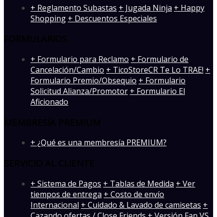
+ Reglamento Subastas
+ Jugada Ninja
+ Happy
Shopping
+ Descuentos Especiales
FORMULARIOS
+ Formulario para Reclamo
+ Formulario de
Cancelación/Cambio
+ TicoStoreCR Te Lo TRAE!
+
Formulario Premio/Obsequio
+ Formulario
Solicitud Alianza/Promotor
+ Formulario El
Aficionado
MEMBRESÍA PREMIUM
+ ¿Qué es una membresía PREMIUM?
SERVICIO AL CLIENTE
+ Sistema de Pagos
+ Tablas de Medida
+ Ver
tiempos de entrega
+ Costo de envío
Internacional
+ Cuidado & Lavado de camisetas
+
Cazando ofertas / Close Friends
+ Versión Fan VS