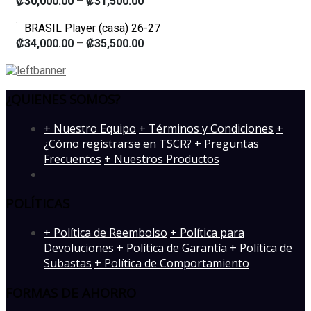
₡
30,000.00
–
₡
31,500.00
BRASIL Player (casa) 26-27
₡
34,000.00
–
₡
35,500.00
¿QUIENES SOMOS?
­+ Nuestro Equipo
+ Términos y Condiciones
+
¿Cómo registrarse en TSCR?
+ Preguntas
Frecuentes
+ Nuestros Productos
POLÍTICAS
+ Política de Reembolso
+ Política para
Devoluciones
+ Política de Garantía
+ Política de
Subastas
+ Política de Comportamiento
FORMAS DE AHORRO