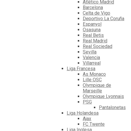
Atlético Madrid
Barcelona
Celta de Vigo
Deportivo La Coruña
Espanyol
Osasuna
Real Betis
Real Madrid
Real Sociedad
Sevilla
Valencia
Villarreal
Liga Francesa
As Monaco
Lille OSC
Olympique de
Marseille
Olympique Lyonnais
PSG
Pantalonetas
Liga Holandesa
Ajax
FC Twente
Liga Inglesa