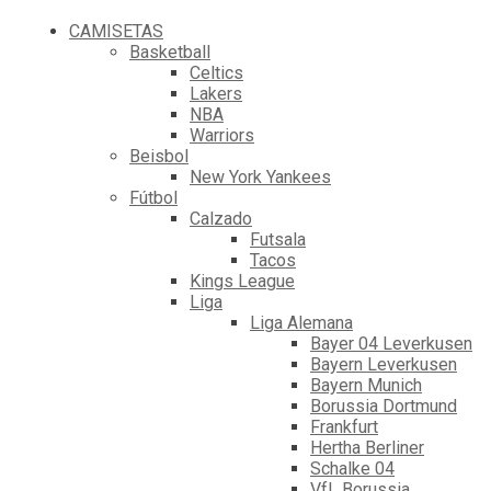
CAMISETAS
Basketball
Celtics
Lakers
NBA
Warriors
Beisbol
New York Yankees
Fútbol
Calzado
Futsala
Tacos
Kings League
Liga
Liga Alemana
Bayer 04 Leverkusen
Bayern Leverkusen
Bayern Munich
Borussia Dortmund
Frankfurt
Hertha Berliner
Schalke 04
VfL Borussia