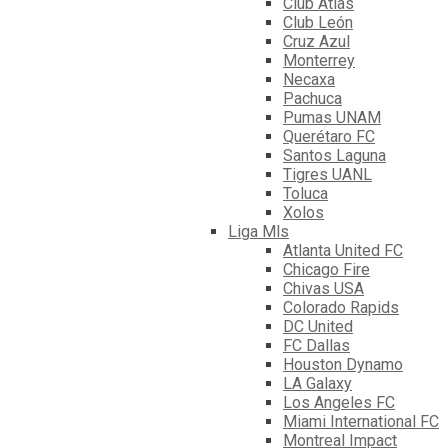
Club Atlas
Club León
Cruz Azul
Monterrey
Necaxa
Pachuca
Pumas UNAM
Querétaro FC
Santos Laguna
Tigres UANL
Toluca
Xolos
Liga Mls
Atlanta United FC
Chicago Fire
Chivas USA
Colorado Rapids
DC United
FC Dallas
Houston Dynamo
LA Galaxy
Los Angeles FC
Miami International FC
Montreal Impact