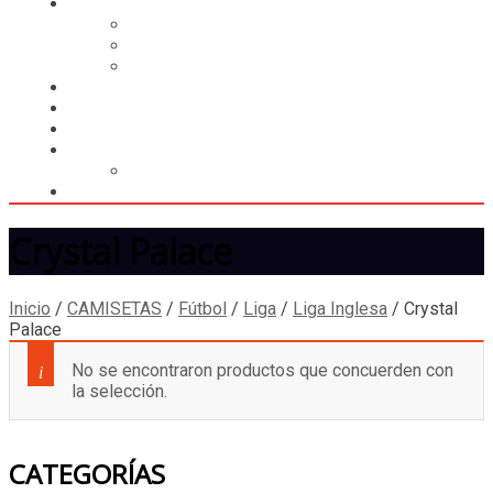
CASILLERO
CREAR CASILLERO
REGISTRAR COMPRA
CALCULAR ENVÍO
MUNDIAL 2026
LIGA
MEMBRESÍA
ENTREGA INMEDIATA
MOPSTORE506
CAMISA SORPRESA
Crystal Palace
Inicio
/
CAMISETAS
/
Fútbol
/
Liga
/
Liga Inglesa
/
Crystal
Palace
No se encontraron productos que concuerden con
la selección.
CATEGORÍAS