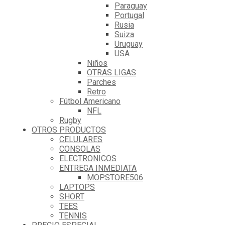
Paraguay
Portugal
Rusia
Suiza
Uruguay
USA
Niños
OTRAS LIGAS
Parches
Retro
Fútbol Americano
NFL
Rugby
OTROS PRODUCTOS
CELULARES
CONSOLAS
ELECTRONICOS
ENTREGA INMEDIATA
MOPSTORE506
LAPTOPS
SHORT
TEES
TENNIS