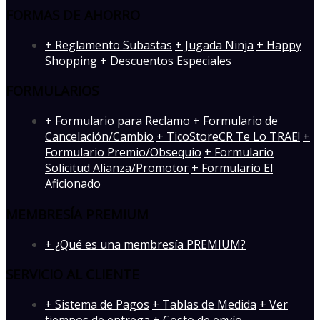
FORMAS DE AHORRO
+ Reglamento Subastas
+ Jugada Ninja
+ Happy
Shopping
+ Descuentos Especiales
FORMULARIOS
+ Formulario para Reclamo
+ Formulario de
Cancelación/Cambio
+ TicoStoreCR Te Lo TRAE!
+
Formulario Premio/Obsequio
+ Formulario
Solicitud Alianza/Promotor
+ Formulario El
Aficionado
MEMBRESÍA PREMIUM
+ ¿Qué es una membresía PREMIUM?
SERVICIO AL CLIENTE
+ Sistema de Pagos
+ Tablas de Medida
+ Ver
tiempos de entrega
+ Costo de envío