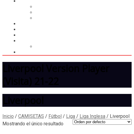
CASILLERO
CREAR CASILLERO
REGISTRAR COMPRA
CALCULAR ENVÍO
MUNDIAL 2026
LIGA
MEMBRESÍA
ENTREGA INMEDIATA
MOPSTORE506
CAMISA SORPRESA
Liverpool Version Player
(Visita) 21-22
Liverpool
Inicio
/
CAMISETAS
/
Fútbol
/
Liga
/
Liga Inglesa
/
Liverpool
Mostrando el único resultado