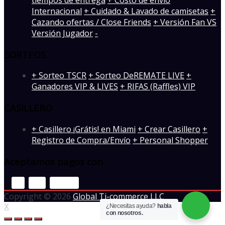
Internacional
+ Cuidado & Lavado de camisetas
+
Cazando ofertas / Close Friends
+ Versión Fan VS
Versión Jugador
-
SORTEOS
+ Sorteo TSCR
+ Sorteo DeREMATE LIVE
+
Ganadores VIP & LIVES
+ RIFAS (Raffles) VIP
CASILLERO
+ Casillero ¡Grátis! en Miami
+ Crear Casillero
+
Registro de Compra/Envío
+ Personal Shopper
Aceptamos pagos con
Copyright © 2026
Global Ti-commerce LLC
X
¿Necesitas ayuda?
habla
con nosotros.