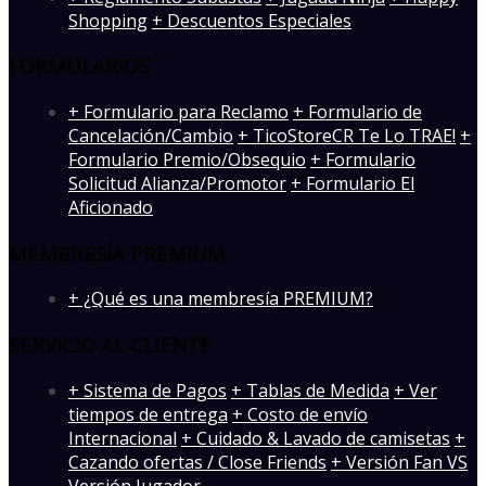
Shopping
+ Descuentos Especiales
FORMULARIOS
+ Formulario para Reclamo
+ Formulario de
Cancelación/Cambio
+ TicoStoreCR Te Lo TRAE!
+
Formulario Premio/Obsequio
+ Formulario
Solicitud Alianza/Promotor
+ Formulario El
Aficionado
MEMBRESÍA PREMIUM
+ ¿Qué es una membresía PREMIUM?
SERVICIO AL CLIENTE
+ Sistema de Pagos
+ Tablas de Medida
+ Ver
tiempos de entrega
+ Costo de envío
Internacional
+ Cuidado & Lavado de camisetas
+
Cazando ofertas / Close Friends
+ Versión Fan VS
Versión Jugador
-