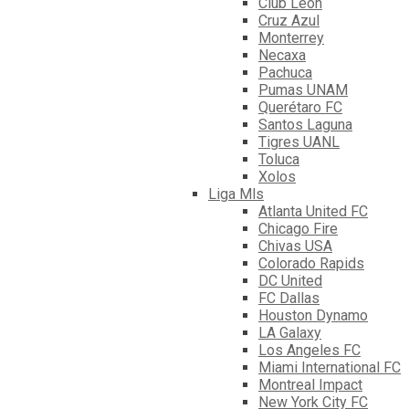
Club León
Cruz Azul
Monterrey
Necaxa
Pachuca
Pumas UNAM
Querétaro FC
Santos Laguna
Tigres UANL
Toluca
Xolos
Liga Mls
Atlanta United FC
Chicago Fire
Chivas USA
Colorado Rapids
DC United
FC Dallas
Houston Dynamo
LA Galaxy
Los Angeles FC
Miami International FC
Montreal Impact
New York City FC