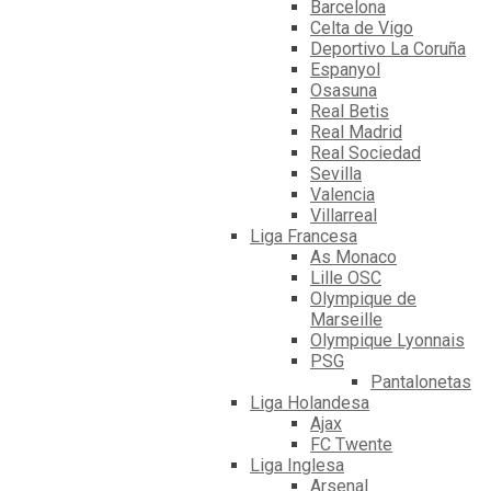
Barcelona
Celta de Vigo
Deportivo La Coruña
Espanyol
Osasuna
Real Betis
Real Madrid
Real Sociedad
Sevilla
Valencia
Villarreal
Liga Francesa
As Monaco
Lille OSC
Olympique de
Marseille
Olympique Lyonnais
PSG
Pantalonetas
Liga Holandesa
Ajax
FC Twente
Liga Inglesa
Arsenal