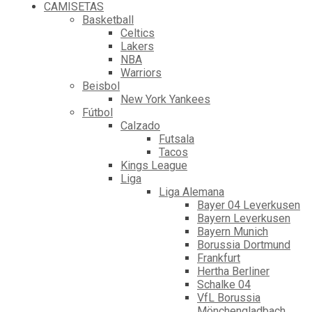
CAMISETAS
Basketball
Celtics
Lakers
NBA
Warriors
Beisbol
New York Yankees
Fútbol
Calzado
Futsala
Tacos
Kings League
Liga
Liga Alemana
Bayer 04 Leverkusen
Bayern Leverkusen
Bayern Munich
Borussia Dortmund
Frankfurt
Hertha Berliner
Schalke 04
VfL Borussia
Mönchengladbach