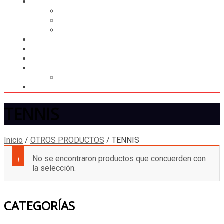
CASILLERO
CREAR CASILLERO
REGISTRAR COMPRA
CALCULAR ENVÍO
MUNDIAL 2026
LIGA
MEMBRESÍA
ENTREGA INMEDIATA
MOPSTORE506
CAMISA SORPRESA
TENNIS
Inicio
/
OTROS PRODUCTOS
/
TENNIS
No se encontraron productos que concuerden con
la selección.
CATEGORÍAS