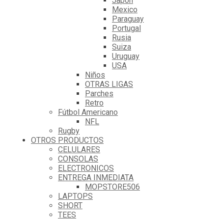
Japón
Mexico
Paraguay
Portugal
Rusia
Suiza
Uruguay
USA
Niños
OTRAS LIGAS
Parches
Retro
Fútbol Americano
NFL
Rugby
OTROS PRODUCTOS
CELULARES
CONSOLAS
ELECTRONICOS
ENTREGA INMEDIATA
MOPSTORE506
LAPTOPS
SHORT
TEES