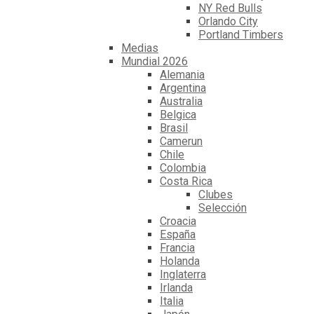
NY Red Bulls
Orlando City
Portland Timbers
Medias
Mundial 2026
Alemania
Argentina
Australia
Belgica
Brasil
Camerun
Chile
Colombia
Costa Rica
Clubes
Selección
Croacia
España
Francia
Holanda
Inglaterra
Irlanda
Italia