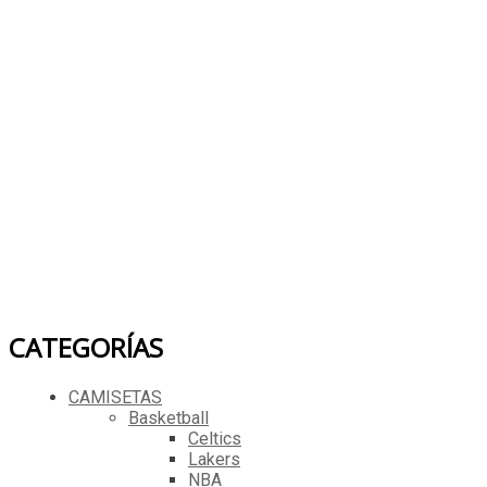
Ajuste regular
Tamaño
adulto
Hacemos envíos a casi TODOS LOS PAÍSES DEL
MUNDO!
Instrucciones para el cuidado
Lavar a mano en agua fría
Secar al aire
Contáctenos para cualquier pregunta por inbox en
FACEBOOK (dale LIKE), normalmente respondemos
dentro de 12 a 24 horas.
Seleccionar opciones
Añadir a la lista de deseos
Compare
Vista rápida
CATEGORÍAS
CAMISETAS
Basketball
Celtics
Lakers
NBA