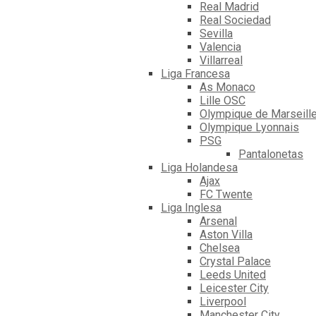
Real Madrid
Real Sociedad
Sevilla
Valencia
Villarreal
Liga Francesa
As Monaco
Lille OSC
Olympique de Marseill
Olympique Lyonnais
PSG
Pantalonetas
Liga Holandesa
Ajax
FC Twente
Liga Inglesa
Arsenal
Aston Villa
Chelsea
Crystal Palace
Leeds United
Leicester City
Liverpool
Manchester City