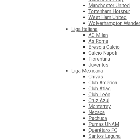
Manchester United
Tottenham Hotspur
West Ham United
Wolverhampton Wander
Liga Italiana
AC Milan
As Roma
Brescia Calcio
Calcio Napoli
Fiorentina
Juventus
Liga Mexicana
Chivas
Club América
Club Atlas
Club León
Cruz Azul
Monterrey
Necaxa
Pachuca
Pumas UNAM
Querétaro FC
Santos Laguna