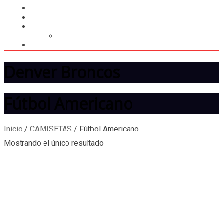
LIGA
MEMBRESÍA
ENTREGA INMEDIATA
MOPSTORE506
CAMISA SORPRESA
Denver Broncos
Fútbol Americano
Inicio
/
CAMISETAS
/
Fútbol Americano
Mostrando el único resultado
Denver Broncos
₡
32,500.00
–
₡
34,000.00
Especificaciones
100% poliéster
Marca: económico