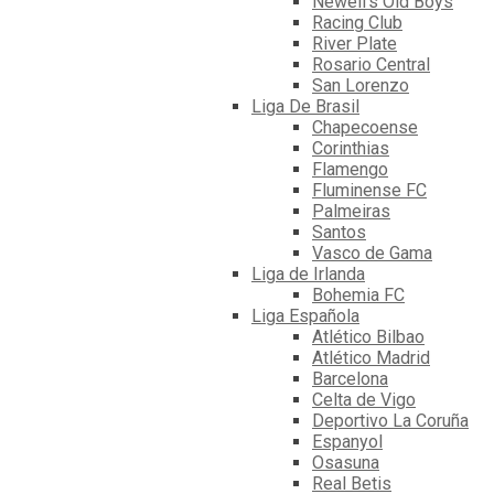
Newell's Old Boys
Racing Club
River Plate
Rosario Central
San Lorenzo
Liga De Brasil
Chapecoense
Corinthias
Flamengo
Fluminense FC
Palmeiras
Santos
Vasco de Gama
Liga de Irlanda
Bohemia FC
Liga Española
Atlético Bilbao
Atlético Madrid
Barcelona
Celta de Vigo
Deportivo La Coruña
Espanyol
Osasuna
Real Betis