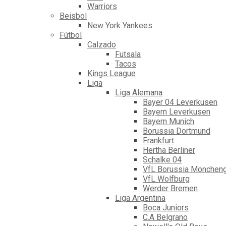
Warriors
Beisbol
New York Yankees
Fútbol
Calzado
Futsala
Tacos
Kings League
Liga
Liga Alemana
Bayer 04 Leverkusen
Bayern Leverkusen
Bayern Munich
Borussia Dortmund
Frankfurt
Hertha Berliner
Schalke 04
VfL Borussia Mönchen
VfL Wolfburg
Werder Bremen
Liga Argentina
Boca Juniors
C.A Belgrano